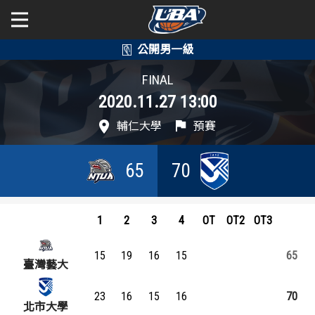
學年度
學年度
關於富邦人壽UBA
FINAL
2020.11.27 13:00
賽事資訊
賽事資訊
公開男一級
輔仁大學
預賽
公開女一級
賽程表
賽程表
65
70
二級與一般組
戰績排行
戰績排行
新聞
球隊資訊
球隊資訊
1
2
3
4
OT
OT2
OT3
選手資訊
選手資訊
15
19
16
15
65
臺灣藝大
數據統計
數據統計
23
16
15
16
70
北市大學