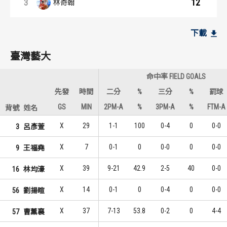
12
3
林奇翰
籃板王：內容起點
助攻王：內容起點
臺灣藝大
臺灣藝大
下載
18
7
1
1
林均濠
曹薰襄
臺灣藝大
9
2
2
2
曹薰襄
余維豪
命中率 FIELD GOALS
5
1
3
3
呂彥萱
劉揚暄
先發
時間
二分
%
三分
%
罰球
GS
MIN
2PM-A
%
3PM-A
%
FTM-A
背號
姓名
北市大學
北市大學
X
29
1-1
100
0-4
0
0-0
3
呂彥萱
11
5
1
1
梁予綸
鄭宇峻
X
7
0-1
0
0-0
0
0-0
9
王福堯
10
5
2
1
鄭宇峻
林奇翰
X
39
9-21
42.9
2-5
40
0-0
16
林均濠
5
1
3
3
林東盈
王洪豪
X
14
0-1
0
0-4
0
0-0
56
劉揚暄
X
37
7-13
53.8
0-2
0
4-4
57
曹薰襄