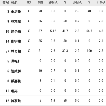
GS
MIN
2PM-A
%
3PM-A
%
FTM-A
背號
姓名
X
20
0-1
0
2-5
40
0-2
3
王洪豪
X
36
3-6
50
0-2
0
2-6
9
林東盈
X
37
5-12
41.7
2-3
66.7
4-6
10
梁予綸
X
35
3-6
50
0-1
0
2-4
14
鄭宇峻
X
31
2-6
33.3
2-2
100
2-3
77
林奇翰
0
0-0
0
0-0
0
0-0
5
洪輊軒
10
0-2
0
0-1
0
0-0
6
連威勝
3
0-1
0
0-0
0
0-0
8
蔡嘉駿
0
0-0
0
0-0
0
0-0
11
趙亮
5
1-2
50
0-0
0
0-0
12
陳家鉉