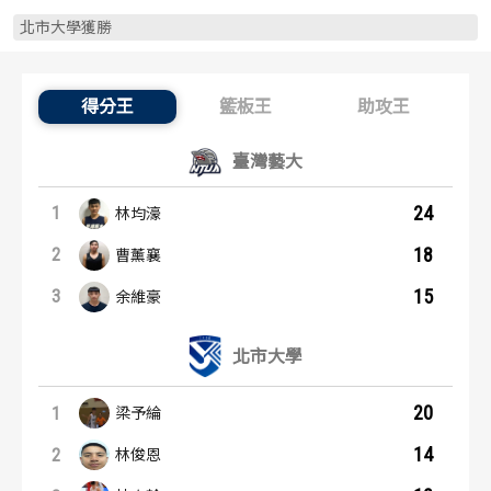
歷屆冠軍
歷屆冠軍
北市大學獲勝
歷屆個人獎得主
歷屆個人獎得主
得分王
籃板王
助攻王
得分王：內容起點
歷史數據排行
歷史數據排行
臺灣藝大
24
1
林均濠
18
2
曹薰襄
15
3
余維豪
北市大學
20
1
梁予綸
14
2
林俊恩