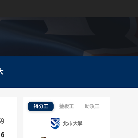
大
得分王
籃板王
助攻王
得分王：內容起點
59
北市大學
86