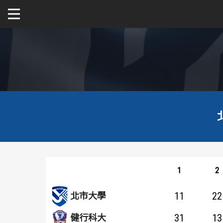
關於富邦人壽UBA
公開男一級
公開女一級
二級與一般組
新聞
1
2
11
22
北市大學
31
13
健行科大