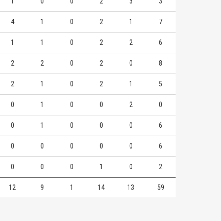
1
0
0
2
3
3
4
1
0
2
1
7
1
1
0
2
2
6
2
2
0
2
0
8
2
1
0
2
1
5
0
1
0
0
2
0
0
1
0
0
0
6
0
0
0
0
0
6
0
0
0
1
0
2
12
9
1
14
13
59