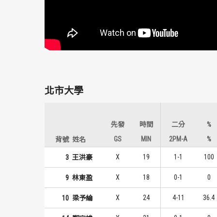
北市大學
先發
時間
二分
%
GS
MIN
2PM-A
%
背號
姓名
X
19
1-1
100
3
王洪豪
X
18
0-1
0
9
林東盈
X
24
4-11
36.4
10
梁予綸