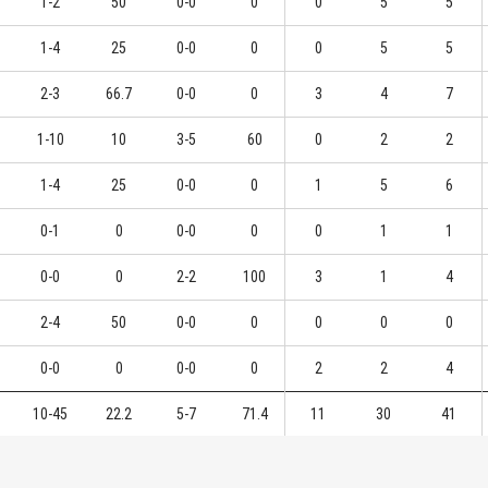
1-2
50
0-0
0
0
5
5
1-4
25
0-0
0
0
5
5
2-3
66.7
0-0
0
3
4
7
1-10
10
3-5
60
0
2
2
1-4
25
0-0
0
1
5
6
0-1
0
0-0
0
0
1
1
0-0
0
2-2
100
3
1
4
2-4
50
0-0
0
0
0
0
0-0
0
0-0
0
2
2
4
10-45
22.2
5-7
71.4
11
30
41