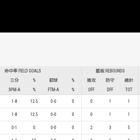
命中率 FIELD GOALS
籃板 REBOUNDS
三分
%
罰球
%
進攻
防守
總計
3PM-A
%
FTM-A
%
OFF
DFF
TOT
1-8
12.5
0-0
0
0
1
1
1-8
12.5
0-0
0
0
1
1
0-1
0
0-0
0
2
3
5