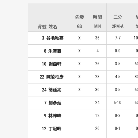
先發
時間
二分
GS
MIN
2PM-A
背號
姓名
X
36
7-7
10
3
谷毛唯嘉
X
4
0-0
0
8
朱雲豪
X
26
3-5
6
10
謝亞軒
X
28
4-5
8
22
陳范柏彥
X
30
3-5
6
24
簡廷兆
24
6-10
6
7
劉彥廷
12
0-3
0
9
林梓峰
20
0-1
0
12
丁冠皓