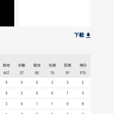
5
2
3
2
梁予綸
連威勝
健行科大
健行科大
12
5
1
1
下載
劉彥廷
谷毛唯嘉
10
5
2
1
謝亞軒
丁冠皓
10
3
2
3
陳范柏彥
謝亞軒
助攻
抄截
阻攻
失誤
犯規
得分
AST
ST
BS
TO
PF
PTS
0
0
0
2
3
5
0
2
0
0
1
3
2
0
1
1
0
8