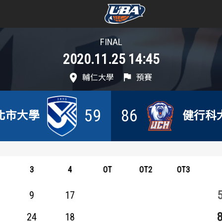
FINAL
學年度
學年度
2020.11.25 14:45
賽事資訊
賽事資訊
輔仁大學
預賽
賽程表
賽程表
59
86
北市大學
健行科
戰績排行
戰績排行
球隊資訊
球隊資訊
3
4
OT
OT2
OT3
選手資訊
選手資訊
9
17
數據統計
數據統計
24
18