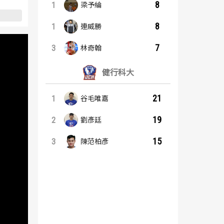
8
1
梁予綸
8
1
連威勝
7
3
林奇翰
健行科大
21
1
谷毛唯嘉
19
2
劉彥廷
15
3
陳范柏彥
籃板王：內容起點
助攻王：內容起點
北市大學
北市大學
7
4
1
1
洪輊軒
林奇翰
6
2
2
2
蔡嘉駿
梁予綸