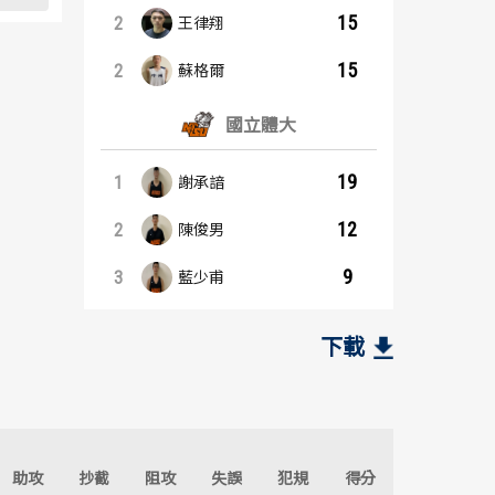
15
2
王律翔
15
2
蘇格爾
國立體大
19
1
謝承諳
12
2
陳俊男
9
3
藍少甫
籃板王：內容起點
助攻王：內容起點
中州科大
中州科大
下載
16
4
1
1
蘇格爾
白薩
7
3
2
2
王律翔
沙鹿
助攻
抄截
阻攻
失誤
犯規
得分
6
3
3
2
沙鹿
王律翔