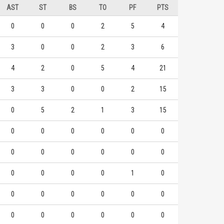
AST
ST
BS
TO
PF
PTS
國立體大
國立體大
0
0
0
2
5
4
9
4
1
1
謝承諳
陳冠中
3
0
0
2
3
6
9
2
1
2
藍少甫
郭翰
4
2
0
5
4
21
6
2
3
2
郭翰
陶俊
3
3
0
0
2
15
0
5
2
1
3
15
0
0
0
0
0
0
0
0
0
0
0
0
0
0
0
0
1
0
0
0
0
0
0
0
0
0
0
0
0
0