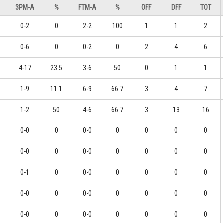
3PM-A
%
FTM-A
%
OFF
DFF
TOT
0-2
0
2-2
100
1
1
2
0-6
0
0-2
0
2
4
6
4-17
23.5
3-6
50
0
1
1
1-9
11.1
6-9
66.7
3
4
7
1-2
50
4-6
66.7
3
13
16
0-0
0
0-0
0
0
0
0
0-0
0
0-0
0
0
0
0
0-1
0
0-0
0
0
0
0
0-0
0
0-0
0
0
0
0
0-0
0
0-0
0
0
0
0