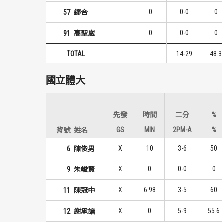
0
0-0
0
57
繆合
0
0-0
0
91
高聖崴
TOTAL
14-29
48.3
國立體大
先發
時間
二分
%
GS
MIN
2PM-A
%
背號
姓名
X
10
3-6
50
6
陳俊男
X
0
0-0
0
9
朱峻賢
X
6.98
3-5
60
11
陳冠中
X
0
5-9
55.6
12
謝承諳