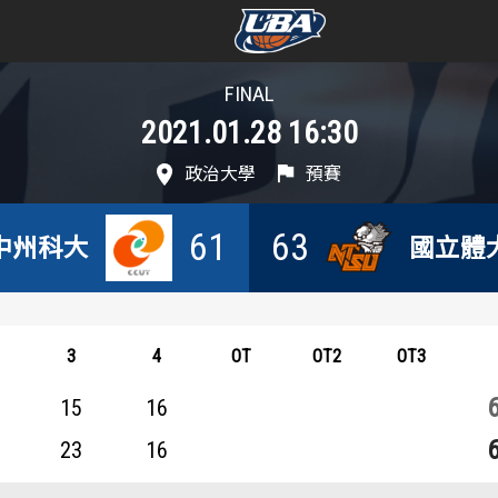
FINAL
學年度
學年度
2021.01.28 16:30
賽事資訊
賽事資訊
政治大學
預賽
賽程表
賽程表
61
63
中州科大
國立體
戰績排行
戰績排行
球隊資訊
球隊資訊
3
4
OT
OT2
OT3
選手資訊
選手資訊
15
16
23
16
數據統計
數據統計