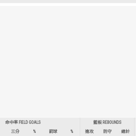
歷屆冠軍
歷屆冠軍
歷屆個人獎得主
歷屆個人獎得主
歷史數據排行
歷史數據排行
命中率 FIELD GOALS
籃板 REBOUNDS
三分
%
罰球
%
進攻
防守
總計