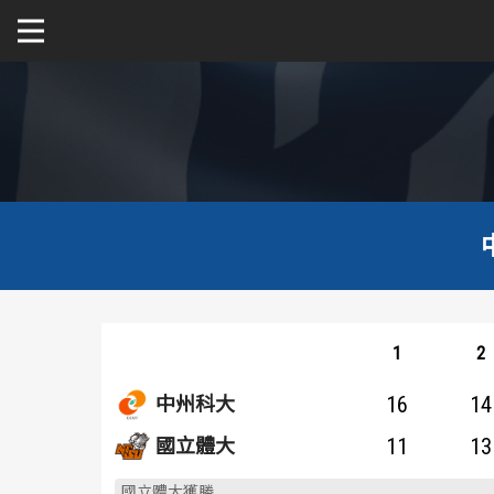
關於富邦人壽UBA
公開男一級
公開女一級
二級與一般組
新聞
1
2
16
14
中州科大
11
13
國立體大
國立體大獲勝