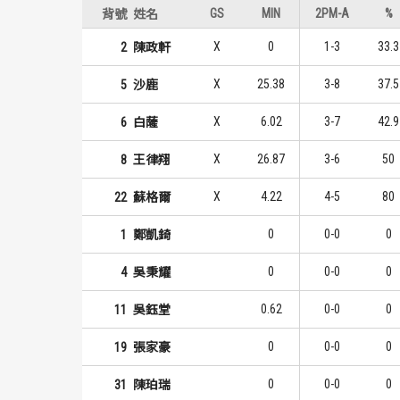
GS
MIN
2PM-A
%
背號
姓名
X
0
1-3
33.3
2
陳政軒
X
25.38
3-8
37.5
5
沙鹿
X
6.02
3-7
42.9
6
白薩
X
26.87
3-6
50
8
王律翔
X
4.22
4-5
80
22
蘇格爾
0
0-0
0
1
鄭凱錡
0
0-0
0
4
吳秉耀
0.62
0-0
0
11
吳鈺堂
0
0-0
0
19
張家豪
0
0-0
0
31
陳珀瑞