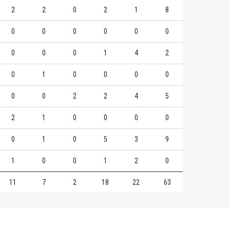
2
2
0
2
1
8
0
0
0
0
0
0
0
0
0
1
4
2
0
1
0
0
0
0
0
0
2
2
4
5
2
1
0
0
0
0
0
1
0
5
3
9
1
0
0
1
2
0
11
7
2
18
22
63