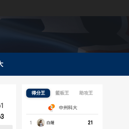
大
得分王
籃板王
助攻王
得分王：內容起點
61
中州科大
63
21
1
白薩