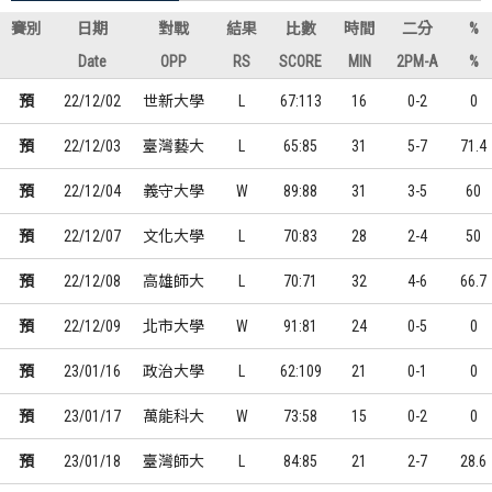
賽別
日期
對戰
結果
比數
時間
二分
%
Date
OPP
RS
SCORE
MIN
2PM-A
%
預
22/12/02
世新大學
L
67:113
16
0-2
0
預
22/12/03
臺灣藝大
L
65:85
31
5-7
71.4
預
22/12/04
義守大學
W
89:88
31
3-5
60
預
22/12/07
文化大學
L
70:83
28
2-4
50
預
22/12/08
高雄師大
L
70:71
32
4-6
66.7
預
22/12/09
北市大學
W
91:81
24
0-5
0
預
23/01/16
政治大學
L
62:109
21
0-1
0
預
23/01/17
萬能科大
W
73:58
15
0-2
0
預
23/01/18
臺灣師大
L
84:85
21
2-7
28.6