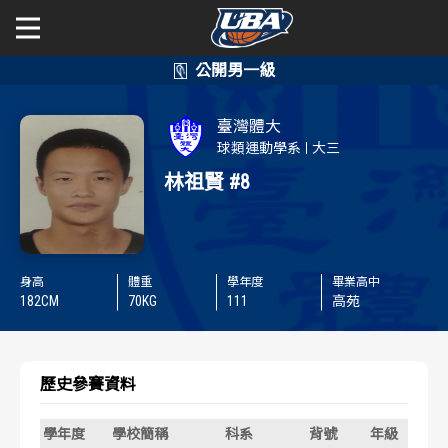
學年度
學年度
關於富邦人壽UBA
臺灣體大
賽事資訊
賽事資訊
公開男一級
球類運動學系
大三
林祖賢
#8
公開女一級
賽程表
賽程表
二級與一般組
戰績排行
戰績排行
身高
體重
學年度
畢業高中
新聞
182
CM
70
KG
111
高苑
球隊資訊
球隊資訊
選手資訊
選手資訊
歷史參賽資料
數據統計
數據統計
學年度
學校簡稱
科系
背號
年級