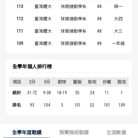
歷屆冠軍
歷屆冠軍
113
臺灣體大
休閒運動學系
#8
碩一
112
臺灣體大
球類運動學系
#8
大四
歷屆個人獎得主
歷屆個人獎得主
111
臺灣體大
球類運動學系
#8
大三
歷史數據排行
歷史數據排行
109
臺灣體大
球類運動學系
#8
一年級
全學年個人排行榜
項目
2分
3分
罰球
籃板
助攻
抄截
阻攻
得
統計
31-72
9-38
18-19
35
24
11
1
10
排名
93
104
5
101
52
101
109
7
全學年度戰績
預賽階段戰績
生涯數據