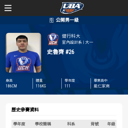
學年度
學年度
關於富邦人壽UBA
健行科大
賽事資訊
賽事資訊
公開男一級
室內設計系
大一
史魯齊
#26
公開女一級
賽程表
賽程表
二級與一般組
戰績排行
戰績排行
身高
體重
學年度
畢業高中
新聞
186
CM
116
KG
111
能仁家商
球隊資訊
球隊資訊
選手資訊
選手資訊
歷史參賽資料
數據統計
數據統計
學年度
學校簡稱
科系
背號
年級