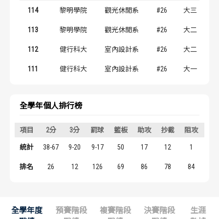
歷屆冠軍
歷屆冠軍
114
黎明學院
觀光休閒系
#26
大三
113
黎明學院
觀光休閒系
#26
大二
歷屆個人獎得主
歷屆個人獎得主
112
健行科大
室內設計系
#26
大二
歷史數據排行
歷史數據排行
111
健行科大
室內設計系
#26
大一
全學年個人排行榜
項目
2分
3分
罰球
籃板
助攻
抄截
阻攻
得
統計
38-67
9-20
9-17
50
17
12
1
11
排名
26
12
126
69
86
78
84
63
全學年度
預賽階段
複賽階段
決賽階段
生涯