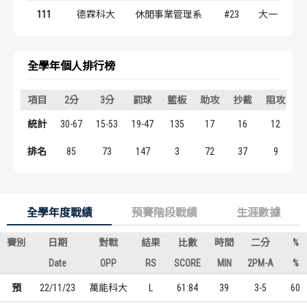
歷屆冠軍
歷屆冠軍
111
德霖科大
休閒事業管理系
#23
大一
歷屆個人獎得主
歷屆個人獎得主
全學年個人排行榜
歷史數據排行
歷史數據排行
項目
2分
3分
罰球
籃板
助攻
抄截
阻攻
統計
30-67
15-53
19-47
135
17
16
12
1
排名
85
73
147
3
72
37
9
全學年度戰績
預賽階段戰績
生涯數據
賽別
日期
對戰
結果
比數
時間
二分
%
Date
OPP
RS
SCORE
MIN
2PM-A
%
預
22/11/23
萬能科大
L
61:84
39
3-5
60