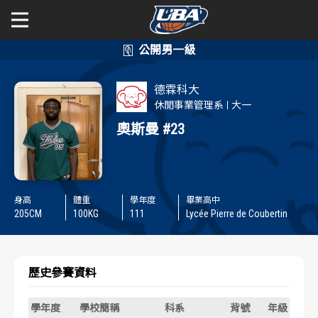
學年度
學年度
關於富邦人壽UBA
德霖科大
賽事資訊
賽事資訊
公開男一級
休閒事業管理系
大一
奧斯曼
#23
公開女一級
賽程表
賽程表
二級與一般組
戰績排行
戰績排行
身高
體重
學年度
畢業高中
新聞
205
CM
100
KG
111
Lycée Pierre de Coubertin
球隊資訊
球隊資訊
選手資訊
選手資訊
歷史參賽資料
數據統計
數據統計
學年度
學校簡稱
科系
背號
年級