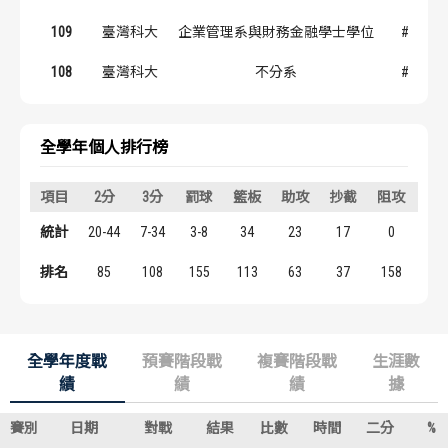
歷屆冠軍
歷屆冠軍
109
臺灣科大
企業管理系與財務金融學士學位
#4
歷屆個人獎得主
歷屆個人獎得主
108
臺灣科大
不分系
#4
歷史數據排行
歷史數據排行
全學年個人排行榜
項目
2分
3分
罰球
籃板
助攻
抄截
阻攻
得
統計
20-44
7-34
3-8
34
23
17
0
64
排名
85
108
155
113
63
37
158
11
全學年度戰
預賽階段戰
複賽階段戰
生涯數
績
績
績
據
賽別
日期
對戰
結果
比數
時間
二分
%