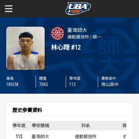
學年度
學年度
關於富邦人壽UBA
臺灣師大
運動競技所
碩一
賽事資訊
賽事資訊
公開男一級
林心翔
#12
公開女一級
賽程表
賽程表
二級與一般組
戰績排行
戰績排行
身高
體重
學年度
畢業高中
185
CM
75
KG
112
南山高中
新聞
球隊資訊
球隊資訊
歷史參賽資料
選手資訊
選手資訊
學年度
學校簡稱
科系
背號
數據統計
數據統計
112
臺灣師大
運動競技所
#12