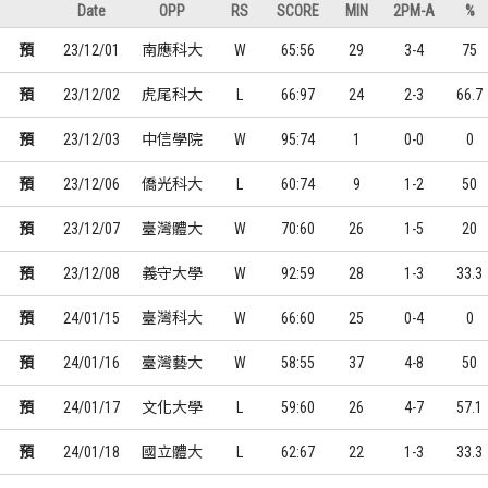
Date
OPP
RS
SCORE
MIN
2PM-A
%
預
23/12/01
南應科大
W
65:56
29
3-4
75
預
23/12/02
虎尾科大
L
66:97
24
2-3
66.7
預
23/12/03
中信學院
W
95:74
1
0-0
0
預
23/12/06
僑光科大
L
60:74
9
1-2
50
預
23/12/07
臺灣體大
W
70:60
26
1-5
20
預
23/12/08
義守大學
W
92:59
28
1-3
33.3
預
24/01/15
臺灣科大
W
66:60
25
0-4
0
預
24/01/16
臺灣藝大
W
58:55
37
4-8
50
預
24/01/17
文化大學
L
59:60
26
4-7
57.1
預
24/01/18
國立體大
L
62:67
22
1-3
33.3