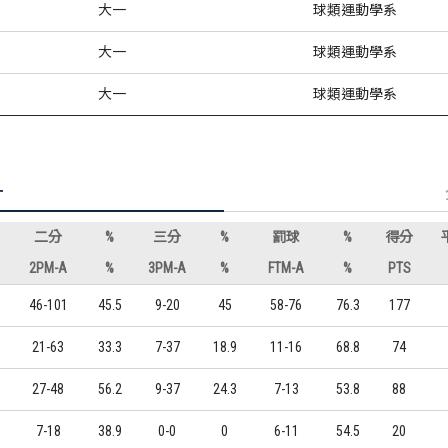
大一
球類運動學系
大一
球類運動學系
大一
球類運動學系
計
二分
%
三分
%
罰球
%
得分
2PM-A
%
3PM-A
%
FTM-A
%
PTS
46-101
45.5
9-20
45
58-76
76.3
177
21-63
33.3
7-37
18.9
11-16
68.8
74
27-48
56.2
9-37
24.3
7-13
53.8
88
7-18
38.9
0-0
0
6-11
54.5
20