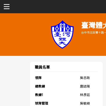
關於富邦人壽UBA
臺灣體
台中市北區雙十路一
公開男一級
公開女一級
二級與一般組
職員名單
新聞
領隊
吳忠政
總教練
唐誌陽
教練1
林彥廷
球隊管理
吳敏綺