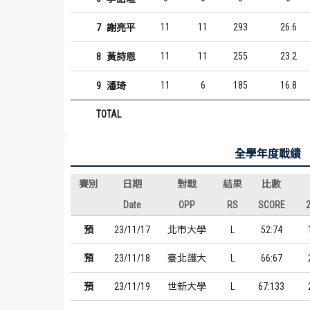
11
11
293
26.6
7
謝亮平
11
11
255
23.2
8
黃詩恩
11
6
185
16.8
9
潘琦
TOTAL
全學年度戰績
賽別
日期
對戰
結果
比數
Date
OPP
RS
SCORE
預
23/11/17
北市大學
L
52:74
預
23/11/18
臺北護大
L
66:67
預
23/11/19
世新大學
L
67:133