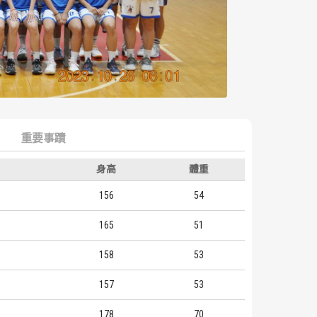
重要事蹟
身高
體重
156
54
165
51
158
53
157
53
178
70