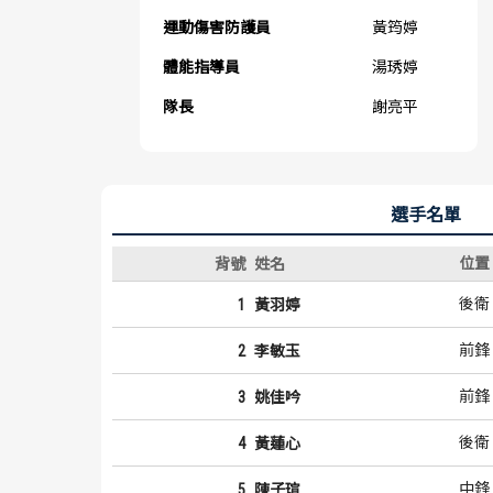
運動傷害防護員
黃筠婷
體能指導員
湯琇婷
隊長
謝亮平
選手名單
位置
背號
姓名
後衛
1
黃羽婷
前鋒
2
李敏玉
前鋒
3
姚佳吟
後衛
4
黃蓮心
中鋒
5
陳子瑄