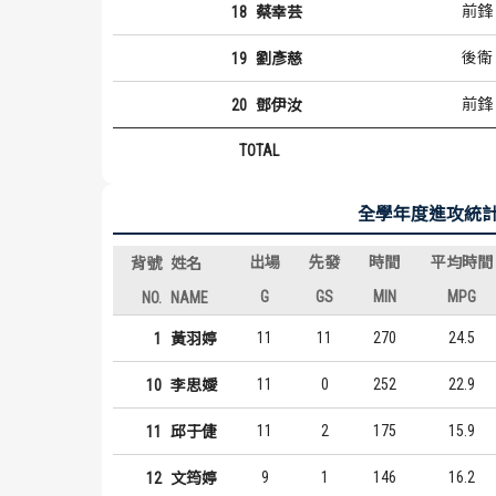
前鋒
18
蔡幸芸
後衛
19
劉彥慈
前鋒
20
鄧伊汝
TOTAL
全學年度進攻統
出場
先發
時間
平均時間
背號
姓名
G
GS
MIN
MPG
NO.
NAME
11
11
270
24.5
1
黃羽婷
11
0
252
22.9
10
李思嬡
11
2
175
15.9
11
邱于倢
9
1
146
16.2
12
文筠婷