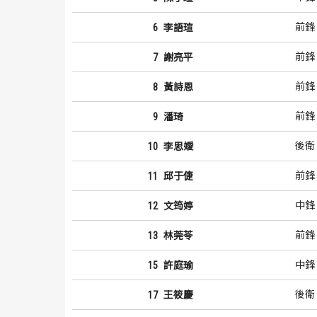
前鋒
6
李語瑄
前鋒
7
謝亮平
前鋒
8
黃詩恩
前鋒
9
潘琦
後衛
10
李思嬡
前鋒
11
邱于倢
中鋒
12
文筠婷
前鋒
13
林莞苓
中鋒
15
許庭瑜
後衛
17
王筱慶