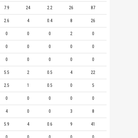
7.9
24
2.2
26
87
2.6
4
0.4
8
26
0
0
0
2
0
0
0
0
0
0
0
0
0
0
0
5.5
2
0.5
4
22
2.5
1
0.5
0
5
0
0
0
0
0
4
0
0
3
8
5.9
4
0.6
9
41
0
0
0
0
0