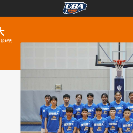
學年度
學年度
大
段16號
賽事資訊
賽事資訊
賽程表
賽程表
戰績排行
戰績排行
球隊資訊
球隊資訊
選手資訊
選手資訊
數據統計
數據統計