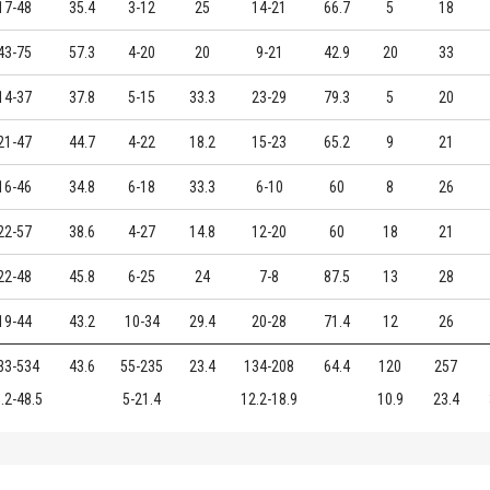
17-48
35.4
3-12
25
14-21
66.7
5
18
43-75
57.3
4-20
20
9-21
42.9
20
33
14-37
37.8
5-15
33.3
23-29
79.3
5
20
21-47
44.7
4-22
18.2
15-23
65.2
9
21
16-46
34.8
6-18
33.3
6-10
60
8
26
22-57
38.6
4-27
14.8
12-20
60
18
21
22-48
45.8
6-25
24
7-8
87.5
13
28
19-44
43.2
10-34
29.4
20-28
71.4
12
26
33-534
43.6
55-235
23.4
134-208
64.4
120
257
.2-48.5
5-21.4
12.2-18.9
10.9
23.4