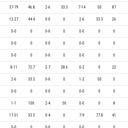
37-79
46.8
2-6
33.3
7-14
50
87
12-27
44.4
0-0
0
2-6
33.3
26
0-0
0
0-0
0
0-0
0
0
0-0
0
0-0
0
0-0
0
0
0-0
0
0-0
0
0-0
0
0
8-11
72.7
2-7
28.6
0-2
0
22
2-6
33.3
0-0
0
1-2
50
5
0-0
0
0-0
0
0-0
0
0
1-1
100
2-4
50
0-0
0
8
17-51
33.3
0-4
0
7-9
77.8
41
0-0
0
0-0
0
0-0
0
0