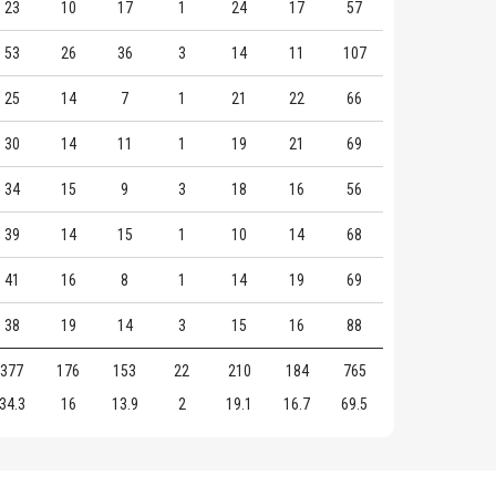
23
10
17
1
24
17
57
53
26
36
3
14
11
107
25
14
7
1
21
22
66
30
14
11
1
19
21
69
34
15
9
3
18
16
56
39
14
15
1
10
14
68
41
16
8
1
14
19
69
38
19
14
3
15
16
88
377
176
153
22
210
184
765
34.3
16
13.9
2
19.1
16.7
69.5