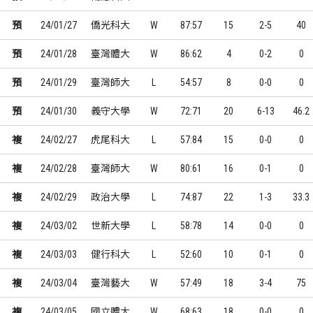
預
24/01/27
僑光科大
W
87:57
15
2-5
40
預
24/01/28
臺灣體大
W
86:62
4
0-2
0
預
24/01/29
臺灣師大
L
54:57
8
0-0
0
預
24/01/30
義守大學
W
72:71
20
6-13
46.2
複
24/02/27
虎尾科大
L
57:84
15
0-0
0
複
24/02/28
臺灣師大
W
80:61
16
0-1
0
複
24/02/29
政治大學
L
74:87
22
1-3
33.3
複
24/03/02
世新大學
L
58:78
14
0-0
0
複
24/03/03
健行科大
L
52:60
10
0-1
0
複
24/03/04
臺灣藝大
W
57:49
18
3-4
75
複
24/03/05
國立體大
W
68:63
18
0-0
0