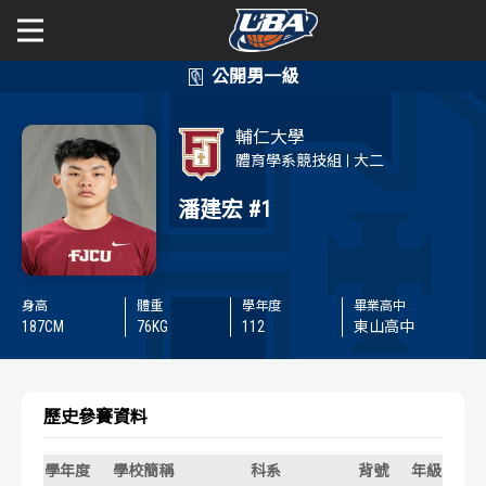
學年度
學年度
關於富邦人壽UBA
輔仁大學
賽事資訊
賽事資訊
公開男一級
體育學系競技組
大二
潘建宏
#1
公開女一級
賽程表
賽程表
二級與一般組
戰績排行
戰績排行
身高
體重
學年度
畢業高中
新聞
187
CM
76
KG
112
東山高中
球隊資訊
球隊資訊
選手資訊
選手資訊
歷史參賽資料
數據統計
數據統計
學年度
學校簡稱
科系
背號
年級