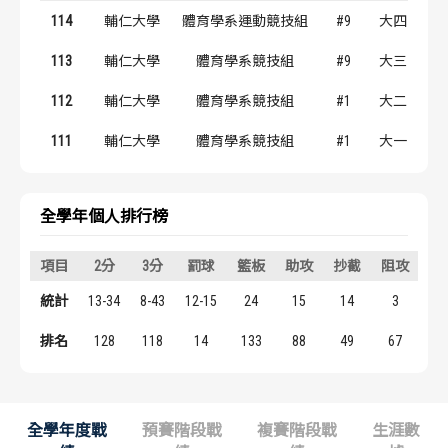
歷屆冠軍
歷屆冠軍
114
輔仁大學
體育學系運動競技組
#9
大四
113
輔仁大學
體育學系競技組
#9
大三
歷屆個人獎得主
歷屆個人獎得主
112
輔仁大學
體育學系競技組
#1
大二
歷史數據排行
歷史數據排行
111
輔仁大學
體育學系競技組
#1
大一
全學年個人排行榜
項目
2分
3分
罰球
籃板
助攻
抄截
阻攻
得
統計
13-34
8-43
12-15
24
15
14
3
6
排名
128
118
14
133
88
49
67
11
全學年度戰
預賽階段戰
複賽階段戰
生涯數