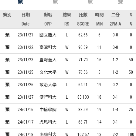
績
績
績
據
賽別
日期
對戰
結果
比數
時間
二分
%
Date
OPP
RS
SCORE
MIN
2PM-A
%
預
23/11/21
國立體大
L
62:66
6
0-0
0
預
23/11/22
臺灣科大
W
90:59
11
0-0
0
預
23/11/23
臺灣藝大
W
71:70
16
1-2
50
預
23/11/25
文化大學
W
76:56
5
1-2
50
預
23/11/26
政治大學
L
64:91
19
0-2
0
預
23/11/27
健行科大
L
83:103
18
0-1
0
預
24/01/16
中信學院
W
88:59
19
1-4
25
預
24/01/17
虎尾科大
L
68:71
14
0-1
0
預
24/01/18
南應科大
W
102:57
13
2-2
100