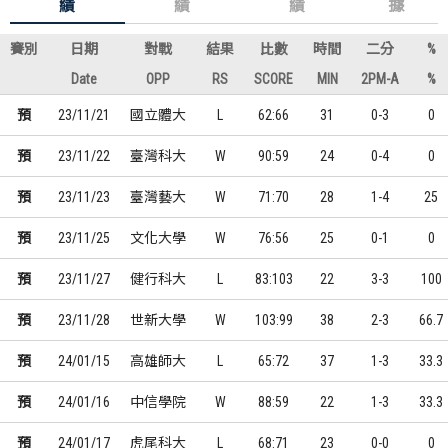
績
績
績
據
賽別
日期
對戰
結果
比數
時間
二分
%
Date
OPP
RS
SCORE
MIN
2PM-A
%
預
23/11/21
國立體大
L
62:66
31
0-3
0
預
23/11/22
臺灣科大
W
90:59
24
0-4
0
預
23/11/23
臺灣藝大
W
71:70
28
1-4
25
預
23/11/25
文化大學
W
76:56
25
0-1
0
預
23/11/27
健行科大
L
83:103
22
3-3
100
預
23/11/28
世新大學
W
103:99
38
2-3
66.7
預
24/01/15
高雄師大
L
65:72
37
1-3
33.3
預
24/01/16
中信學院
W
88:59
22
1-3
33.3
預
24/01/17
虎尾科大
L
68:71
23
0-0
0