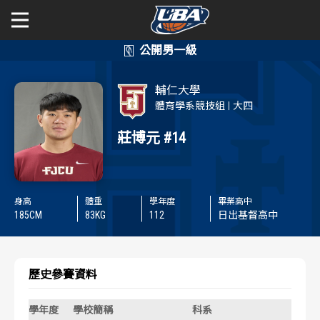
學年度
學年度
關於富邦人壽UBA
輔仁大學
賽事資訊
賽事資訊
公開男一級
體育學系競技組
大四
莊博元
#14
公開女一級
賽程表
賽程表
二級與一般組
戰績排行
戰績排行
身高
體重
學年度
畢業高中
新聞
185
CM
83
KG
112
日出基督高中
球隊資訊
球隊資訊
選手資訊
選手資訊
歷史參賽資料
數據統計
數據統計
學年度
學校簡稱
科系
背號