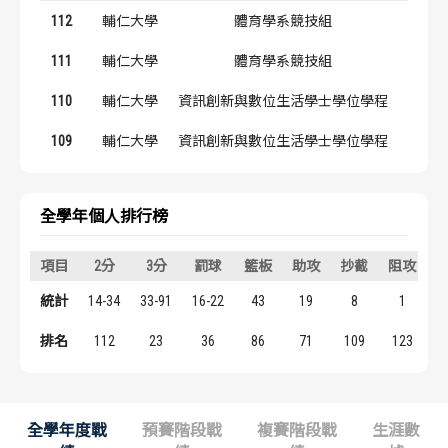
歷屆冠軍
歷屆冠軍
112
輔仁大學
體育學系競技組
#14
111
輔仁大學
體育學系競技組
#14
歷屆個人獎得主
歷屆個人獎得主
110
輔仁大學
資訊創新與數位生活學士學位學程
#14
歷史數據排行
歷史數據排行
109
輔仁大學
資訊創新與數位生活學士學位學程
#14
全學年個人排行榜
項目
2分
3分
罰球
籃板
助攻
抄截
阻攻
統計
14-34
33-91
16-22
43
19
8
1
1
排名
112
23
36
86
71
109
123
全學年度戰
預賽階段戰
複賽階段戰
生涯數