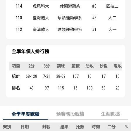
歷屆冠軍
歷屆冠軍
114
虎尾科大
休閒遊憩系
#0
四技二
113
臺灣體大
球類運動學系
#5
大二
歷屆個人獎得主
歷屆個人獎得主
112
臺灣體大
球類運動學系
#1
大一
歷史數據排行
歷史數據排行
全學年個人排行榜
項目
2分
3分
罰球
籃板
助攻
抄截
阻攻
統計
68-128
7-31
38-69
107
16
17
10
1
排名
43
97
115
15
103
59
20
全學年度戰績
預賽階段戰績
生涯數據
賽別
日期
對戰
結果
比數
時間
二分
%