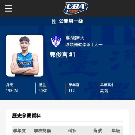
學年度
學年度
關於富邦人壽UBA
臺灣體大
賽事資訊
賽事資訊
公開男一級
球類運動學系
大一
郭俊言
#1
公開女一級
賽程表
賽程表
二級與一般組
戰績排行
戰績排行
身高
體重
學年度
畢業高中
新聞
198
CM
90
KG
112
高苑
球隊資訊
球隊資訊
選手資訊
選手資訊
歷史參賽資料
數據統計
數據統計
學年度
學校簡稱
科系
背號
年級