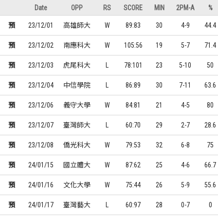
Date
OPP
RS
SCORE
MIN
2PM-A
%
預
23/12/01
高雄師大
W
89:83
30
4-9
44.4
預
23/12/02
南應科大
W
105:56
19
5-7
71.4
預
23/12/03
虎尾科大
L
78:101
23
5-10
50
預
23/12/04
中信學院
L
86:89
30
7-11
63.6
預
23/12/06
義守大學
W
84:81
21
4-5
80
預
23/12/07
臺灣師大
L
60:70
29
2-7
28.6
預
23/12/08
僑光科大
W
79:53
32
6-8
75
預
24/01/15
國立體大
W
87:62
25
4-6
66.7
預
24/01/16
文化大學
W
75:44
26
5-9
55.6
預
24/01/17
臺灣藝大
L
60:97
28
0-7
0