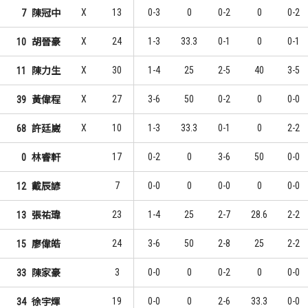
X
13
0-3
0
0-2
0
0-2
7
陳冠中
X
24
1-3
33.3
0-1
0
0-1
10
胡晉豪
X
30
1-4
25
2-5
40
3-5
11
陳力生
X
27
3-6
50
0-2
0
0-0
39
黃偉程
X
10
1-3
33.3
0-1
0
2-2
68
許廷崴
17
0-2
0
3-6
50
0-0
0
林睿軒
7
0-0
0
0-0
0
0-0
12
戴辰諺
23
1-4
25
2-7
28.6
2-2
13
張祐瑋
24
3-6
50
2-8
25
2-2
15
廖偉皓
3
0-0
0
0-2
0
0-0
33
陳家豪
19
0-0
0
2-6
33.3
0-0
34
徐宇煇