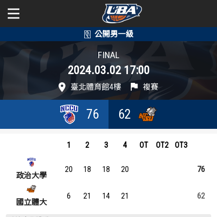
學年度
學年度
關於富邦人壽UBA
FINAL
2024.03.02 17:00
賽事資訊
賽事資訊
公開男一級
臺北體育館4樓
複賽
公開女一級
賽程表
賽程表
76
62
二級與一般組
戰績排行
戰績排行
新聞
1
2
3
4
OT
OT2
OT3
球隊資訊
球隊資訊
20
18
18
20
76
選手資訊
選手資訊
政治大學
6
21
14
21
62
數據統計
數據統計
國立體大