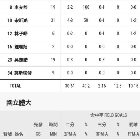
19
2-2
100
0-1
0
0-0
8
李允傑
31
4-8
50
0-1
0
1-2
10
宋昕澔
6
0-2
0
0-1
0
1-2
12
林子皓
2
0-0
0
0-0
0
0-0
16
鍾理翔
19
0-3
0
0-3
0
0-0
23
吳志鍇
9
0-0
0
0-0
0
0-0
34
莫斯塔發
TOTAL
30-61
49.2
2-16
12.5
10-16
國立體大
命中率 FIELD GOALS
先發
時間
二分
%
三分
%
罰球
GS
MIN
2PM-A
%
3PM-A
%
FTM-A
背號
姓名