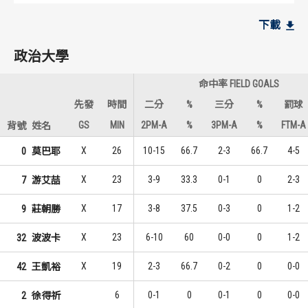
政治大學
政治大學
下載
11
6
1
1
波波卡
游艾喆
政治大學
10
3
2
2
莫巴耶
莊朝勝
命中率 FIELD GOALS
6
3
3
2
莊朝勝
李允傑
先發
時間
二分
%
三分
%
罰球
GS
MIN
2PM-A
%
3PM-A
%
FTM-A
背號
姓名
國立體大
國立體大
X
26
10-15
66.7
2-3
66.7
4-5
0
莫巴耶
6
4
1
1
胡晉豪
陳力生
X
23
3-9
33.3
0-1
0
2-3
7
游艾喆
6
4
1
1
黃偉程
黃偉程
X
17
3-8
37.5
0-3
0
1-2
9
莊朝勝
6
2
1
3
張祐瑋
陳冠中
X
23
6-10
60
0-0
0
1-2
32
波波卡
X
19
2-3
66.7
0-2
0
0-0
42
王凱裕
6
0-1
0
0-1
0
0-0
2
徐得祈