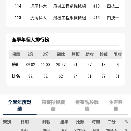
歷屆冠軍
歷屆冠軍
114
虎尾科大
飛機工程系機械組
#13
四技二
113
虎尾科大
飛機工程系機械組
#13
四技一
歷屆個人獎得主
歷屆個人獎得主
歷史數據排行
歷史數據排行
全學年個人排行榜
項目
2分
3分
罰球
籃板
助攻
抄截
阻攻
統計
39-82
11-33
20-27
51
27
13
4
1
排名
82
52
62
74
51
79
51
全學年度戰
預賽階段戰
複賽階段戰
生涯數
績
績
績
據
賽別
日期
對戰
結果
比數
時間
二分
%
Date
OPP
RS
SCORE
MIN
2PM-A
%