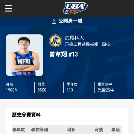
學年度
學年度
關於富邦人壽UBA
虎尾科大
賽事資訊
賽事資訊
公開男一級
飛機工程系機械組
四技一
曾韋翔
#13
公開女一級
賽程表
賽程表
二級與一般組
戰績排行
戰績排行
身高
體重
學年度
畢業高中
新聞
190
CM
85
KG
113
光復高中
球隊資訊
球隊資訊
選手資訊
選手資訊
歷史參賽資料
數據統計
數據統計
學年度
學校簡稱
科系
背號
年級