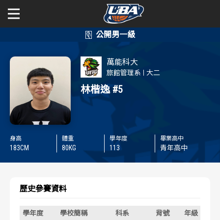
學年度
學年度
關於富邦人壽UBA
萬能科大
賽事資訊
賽事資訊
公開男一級
旅館管理系
大二
林楷逸
#5
公開女一級
賽程表
賽程表
二級與一般組
戰績排行
戰績排行
身高
體重
學年度
畢業高中
新聞
183
CM
80
KG
113
青年高中
球隊資訊
球隊資訊
選手資訊
選手資訊
歷史參賽資料
數據統計
數據統計
學年度
學校簡稱
科系
背號
年級