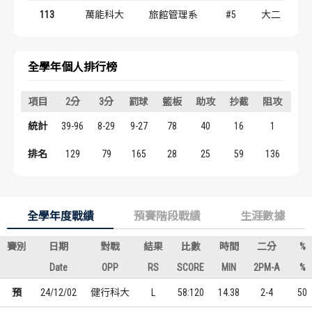
歷屆冠軍
歷屆冠軍
113
萬能科大
旅館管理系
#5
大二
歷屆個人獎得主
歷屆個人獎得主
全學年個人排行榜
歷史數據排行
歷史數據排行
項目
2分
3分
罰球
籃板
助攻
抄截
阻攻
得
統計
39-96
8-29
9-27
78
40
16
1
11
排名
129
79
165
28
25
59
136
67
全學年度戰績
預賽階段戰績
生涯數據
賽別
日期
對戰
結果
比數
時間
二分
%
Date
OPP
RS
SCORE
MIN
2PM-A
%
預
24/12/02
健行科大
L
58:120
14.38
2-4
50