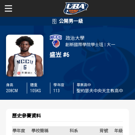
學年度
學年度
關於富邦人壽UBA
政治大學
賽事資訊
賽事資訊
公開男一級
創新國際學院學士班
大一
盛岦
#6
公開女一級
賽程表
賽程表
二級與一般組
戰績排行
戰績排行
身高
體重
學年度
畢業高中
新聞
208
CM
105
KG
113
聖約瑟夫中央天主教高中
球隊資訊
球隊資訊
選手資訊
選手資訊
歷史參賽資料
數據統計
數據統計
學年度
學校簡稱
科系
背號
年級