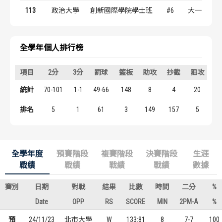
歷屆冠軍
歷屆冠軍
113
政治大學
創新國際學院學士班
#6
大一
歷屆個人獎得主
歷屆個人獎得主
全學年個人排行榜
歷史數據排行
歷史數據排行
項目
2分
3分
罰球
籃板
助攻
抄截
阻攻
得
統計
70-101
1-1
49-66
148
8
4
20
1
排名
5
1
61
3
149
157
5
1
全學年度
預賽階段
複賽階段
決賽階段
生涯
戰績
戰績
戰績
戰績
數據
賽別
日期
對戰
結果
比數
時間
二分
%
Date
OPP
RS
SCORE
MIN
2PM-A
%
預
24/11/23
北市大學
W
133:81
8
7-7
100