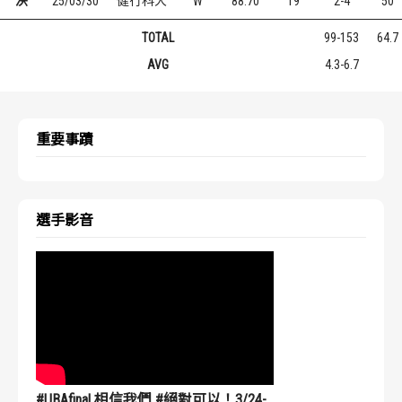
決
25/03/30
健行科大
W
88:70
19
2-4
50
TOTAL
99-153
64.7
AVG
4.3-6.7
重要事蹟
選手影音
#UBAfinal 相信我們 #絕對可以！3/24-