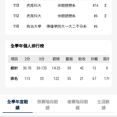
歷屆冠軍
歷屆冠軍
113
虎尾科大
休閒遊憩系
#16
四技四
112
虎尾科大
休閒遊憩系
#6
四技三
歷屆個人獎得主
歷屆個人獎得主
110
政治大學
傳播學院大一大二不分系
#6
大一
歷史數據排行
歷史數據排行
全學年個人排行榜
項目
2分
3分
罰球
籃板
助攻
抄截
阻攻
統計
30-70
50-135
14-25
59
42
15
0
排名
113
33
122
55
21
67
174
全學年度戰
預賽階段戰
複賽階段戰
生涯數
績
績
績
據