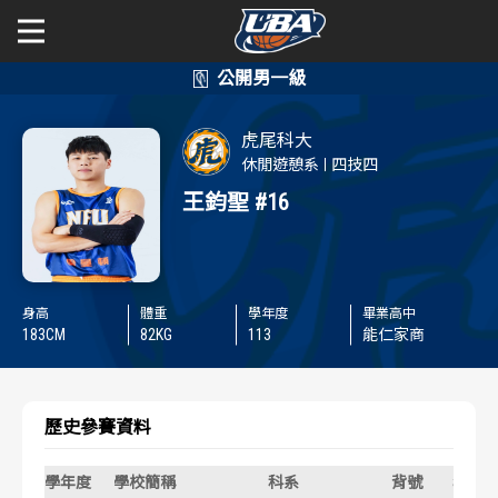
學年度
學年度
關於富邦人壽UBA
虎尾科大
賽事資訊
賽事資訊
公開男一級
休閒遊憩系
四技四
王鈞聖
#16
公開女一級
賽程表
賽程表
二級與一般組
戰績排行
戰績排行
身高
體重
學年度
畢業高中
新聞
183
CM
82
KG
113
能仁家商
球隊資訊
球隊資訊
選手資訊
選手資訊
歷史參賽資料
數據統計
數據統計
學年度
學校簡稱
科系
背號
年級