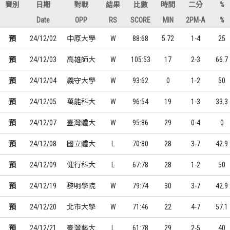
賽別
日期
對戰
結果
比數
時間
二分
%
Date
OPP
RS
SCORE
MIN
2PM-A
%
預
24/12/02
中原大學
W
88:68
5.72
1-4
25
預
24/12/03
高雄師大
W
105:53
17
2-3
66.7
預
24/12/04
義守大學
W
93:62
0
1-2
50
預
24/12/05
萬能科大
W
96:54
19
1-3
33.3
預
24/12/07
臺灣體大
W
95:86
29
0-4
0
預
24/12/08
國立體大
L
70:80
28
3-7
42.9
預
24/12/09
健行科大
L
67:78
28
1-2
50
預
24/12/19
黎明學院
W
79:74
30
3-7
42.9
預
24/12/20
北市大學
W
71:46
22
4-7
57.1
預
24/12/21
臺灣藝大
L
61:78
29
2-5
40