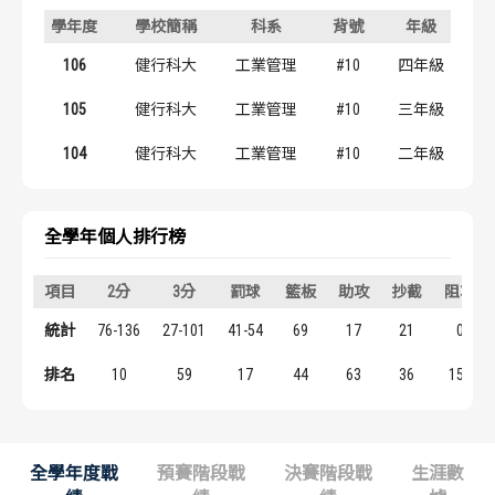
歷屆冠軍
歷屆冠軍
學年度
學校簡稱
科系
背號
年級
106
健行科大
工業管理
#10
四年級
歷屆個人獎得主
歷屆個人獎得主
105
健行科大
工業管理
#10
三年級
歷史數據排行
歷史數據排行
104
健行科大
工業管理
#10
二年級
全學年個人排行榜
項目
2分
3分
罰球
籃板
助攻
抄截
阻攻
統計
76-136
27-101
41-54
69
17
21
0
排名
10
59
17
44
63
36
151
全學年度戰
預賽階段戰
決賽階段戰
生涯數