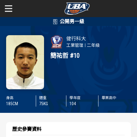
學年度
學年度
關於富邦人壽UBA
健行科大
賽事資訊
賽事資訊
公開男一級
工業管理
二年級
簡祐哲
#10
公開女一級
賽程表
賽程表
二級與一般組
戰績排行
戰績排行
新聞
球隊資訊
球隊資訊
身高
體重
學年度
畢業高中
185
CM
75
KG
104
選手資訊
選手資訊
數據統計
數據統計
歷史參賽資料