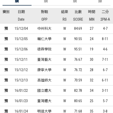
績
績
績
據
賽別
日期
對戰
結果
比數
時間
二分
Date
OPP
RS
SCORE
MIN
2PM-A
預
15/12/04
中州科大
W
84:69
27
4-7
預
15/12/05
輔仁大學
W
90:55
24
8-11
預
15/12/06
德霖學院
W
95:51
19
4-6
預
15/12/11
臺灣藝大
W
76:67
30
7-11
預
15/12/12
康寧大學
W
76:72
28
6-7
預
15/12/13
高雄師大
W
70:59
32
6-11
預
16/01/22
國立體大
W
82:78
34
3-11
預
16/01/23
臺灣體大
W
80:65
25
5-7
預
16/01/24
明道大學
W
71:68
35
3-8