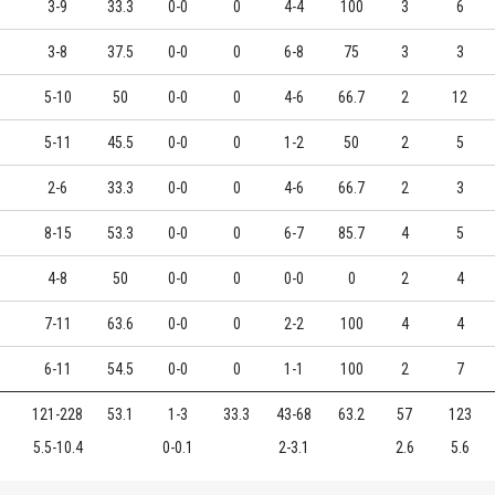
3-9
33.3
0-0
0
4-4
100
3
6
3-8
37.5
0-0
0
6-8
75
3
3
5-10
50
0-0
0
4-6
66.7
2
12
5-11
45.5
0-0
0
1-2
50
2
5
2-6
33.3
0-0
0
4-6
66.7
2
3
8-15
53.3
0-0
0
6-7
85.7
4
5
4-8
50
0-0
0
0-0
0
2
4
7-11
63.6
0-0
0
2-2
100
4
4
6-11
54.5
0-0
0
1-1
100
2
7
121-228
53.1
1-3
33.3
43-68
63.2
57
123
5.5-10.4
0-0.1
2-3.1
2.6
5.6