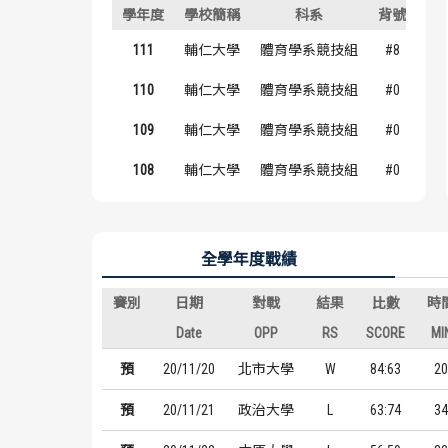
學年度
學校簡稱
科系
背號
年
111
輔仁大學
體育學系競技組
#8
大
110
輔仁大學
體育學系競技組
#0
大
109
輔仁大學
體育學系競技組
#0
二
108
輔仁大學
體育學系競技組
#0
一
全學年度戰績
賽別
日期
對戰
結果
比數
時
Date
OPP
RS
SCORE
MI
預
20/11/20
北市大學
W
84:63
20
預
20/11/21
政治大學
L
63:74
34