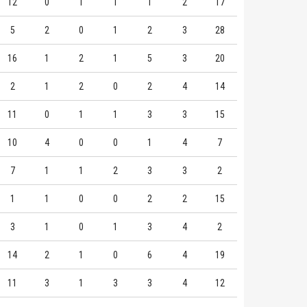
12
0
1
1
1
2
17
5
2
0
1
2
3
28
16
1
2
1
5
3
20
2
1
2
0
2
4
14
11
0
1
1
3
3
15
10
4
0
0
1
4
7
7
1
1
2
3
3
2
1
1
0
0
2
2
15
3
1
0
1
3
4
2
14
2
1
0
6
4
19
11
3
1
3
3
4
12