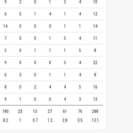
9
2
0
1
2
4
10
6
0
1
4
1
4
12
14
0
0
3
1
1
14
7
0
0
1
5
4
11
5
0
1
1
1
5
8
9
0
0
0
5
4
22
6
3
0
1
1
4
8
8
0
2
4
4
5
16
9
1
0
0
4
3
13
180
23
15
27
61
76
288
8.2
1
0.7
1.2
2.8
3.5
13.1