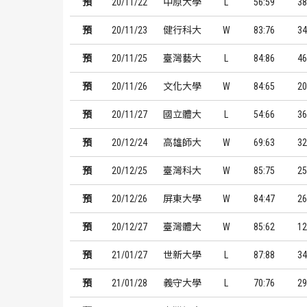
預
20/11/22
中原大學
L
56:59
38
預
20/11/23
健行科大
W
83:76
34
預
20/11/25
臺灣藝大
L
84:86
46
預
20/11/26
文化大學
W
84:65
20
預
20/11/27
國立體大
L
54:66
36
預
20/12/24
高雄師大
W
69:63
32
預
20/12/25
臺灣科大
W
85:75
25
預
20/12/26
屏東大學
W
84:47
26
預
20/12/27
臺灣體大
W
85:62
12
預
21/01/27
世新大學
L
87:88
34
預
21/01/28
義守大學
L
70:76
29