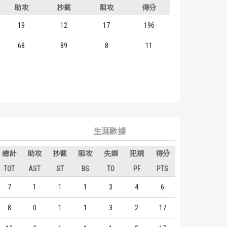
助攻
抄截
阻攻
得分
19
12
17
196
68
89
8
11
生涯數據
總計
助攻
抄截
阻攻
失誤
犯規
得分
TOT
AST
ST
BS
TO
PF
PTS
7
1
1
1
3
4
6
8
0
1
1
3
2
17