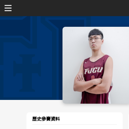
關於富邦人壽UBA
公開男一級
公開女一級
二級與一般組
新聞
歷史參賽資料