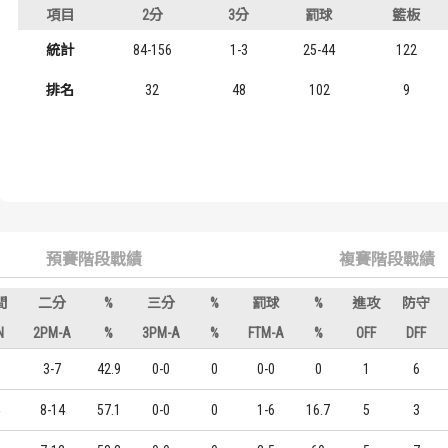
級
項目
2分
3分
罰球
籃板
歷屆冠軍
歷屆冠軍
四
統計
84-156
1-3
25-44
122
歷屆個人獎得主
歷屆個人獎得主
三
排名
32
48
102
9
歷史數據排行
歷史數據排行
年級
年級
預賽階段戰績
複賽階段戰績
間
二分
%
三分
%
罰球
%
進攻
防守
N
2PM-A
%
3PM-A
%
FTM-A
%
OFF
DFF
3-7
42.9
0-0
0
0-0
0
1
6
8-14
57.1
0-0
0
1-6
16.7
5
3