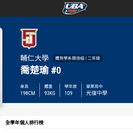
學年度
學年度
賽事資訊
賽事資訊
輔仁大學
賽程表
賽程表
體育學系競技組
二年級
喬楚瑜
#0
戰績排行
戰績排行
身高
體重
學年度
畢業高中
球隊資訊
球隊資訊
198
CM
93
KG
109
光復中學
選手資訊
選手資訊
數據統計
數據統計
全學年個人排行榜