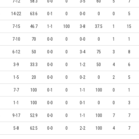
7-12
58.3
0-0
0
3-5
60
5
7
14-22
63.6
0-1
0
0-0
0
0
5
7-15
46.7
1-1
100
3-8
37.5
1
15
7-10
70
0-0
0
0-0
0
1
1
6-12
50
0-0
0
3-4
75
3
8
3-9
33.3
0-0
0
1-2
50
4
6
1-5
20
0-0
0
0-2
0
2
5
7-7
100
0-1
0
1-1
100
0
1
1-1
100
0-0
0
0-1
0
0
3
9-17
52.9
0-0
0
1-1
100
7
7
5-8
62.5
0-0
0
2-2
100
4
7