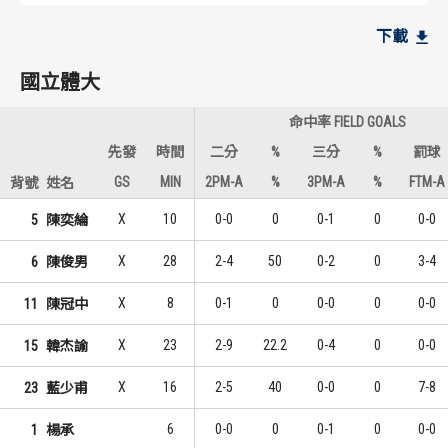
國立體大
國立體大
下載
9
3
1
1
謝承諳
韓杰諭
國立體大
9
2
1
2
郭翰
朱峻賢
命中率 FIELD GOALS
6
2
3
2
陳俊男
莊家誠
先發
時間
二分
%
三分
%
罰球
GS
MIN
2PM-A
%
3PM-A
%
FTM-A
背號
姓名
高雄師大
高雄師大
X
10
0-0
0
0-1
0
0-0
5
陳奕綸
8
4
1
1
劉旻諺
王偉丞
X
28
2-4
50
0-2
0
3-4
6
陳俊男
7
2
2
2
曹立中
劉旻諺
X
8
0-1
0
0-0
0
0-0
11
陳冠中
6
2
3
2
郭振復
林子洧
X
23
2-9
22.2
0-4
0
0-0
15
韓杰諭
X
16
2-5
40
0-0
0
7-8
23
藍少甫
6
0-0
0
0-1
0
0-0
1
楊承