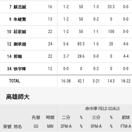
16
1-2
50
1-3
33.3
0-0
7
蘇志誠
13
1-2
50
0-2
0
0-0
9
朱峻賢
22
1-2
50
1-1
100
0-0
10
莊家誠
24
5-6
83.3
1-5
20
4-6
12
謝承諳
22
2-7
28.6
0-0
0
4-4
14
郭翰
12
0-0
0
0-2
0
0-0
34
徐宇煇
TOTAL
16-38
42.1
3-21
14.3
18-22
高雄師大
命中率 FIELD GOALS
先發
時間
二分
%
三分
%
罰球
GS
MIN
2PM-A
%
3PM-A
%
FTM-A
背號
姓名