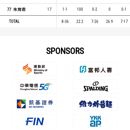
17
1-1
100
0-2
0
0-1
77
朱育君
TOTAL
8-36
22.2
7-26
26.9
7-17
SPONSORS