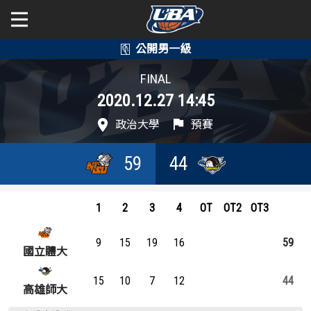
學年度
學年度
關於富邦人壽UBA
FINAL
2020.12.27 14:45
賽事資訊
賽事資訊
公開男一級
政治大學
預賽
公開女一級
賽程表
賽程表
59
44
二級與一般組
戰績排行
戰績排行
新聞
1
2
3
4
OT
OT2
OT3
球隊資訊
球隊資訊
9
15
19
16
59
選手資訊
選手資訊
國立體大
15
10
7
12
44
數據統計
數據統計
高雄師大