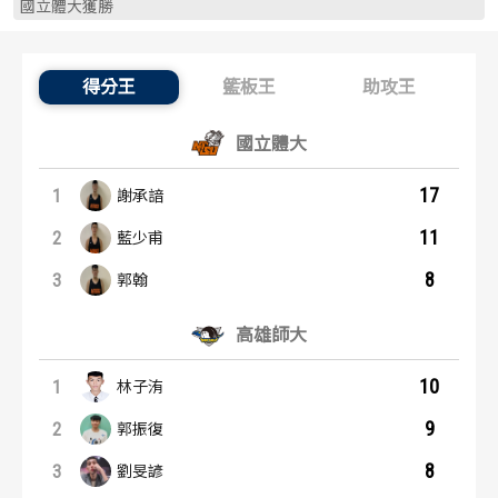
國立體大獲勝
歷屆冠軍
歷屆冠軍
歷屆個人獎得主
歷屆個人獎得主
得分王
籃板王
助攻王
得分王：內容起點
歷史數據排行
歷史數據排行
國立體大
17
1
謝承諳
11
2
藍少甫
8
3
郭翰
高雄師大
10
1
林子洧
9
2
郭振復
8
3
劉旻諺
籃板王：內容起點
助攻王：內容起點