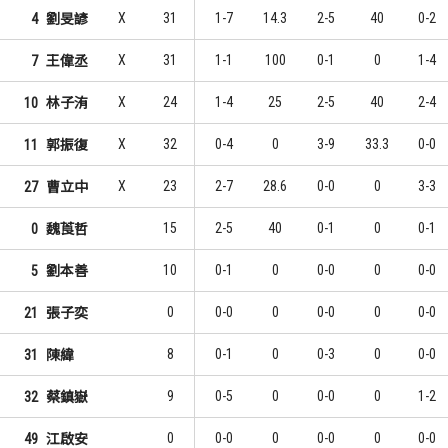
X
31
1-7
14.3
2-5
40
0-2
4
劉旻諺
X
31
1-1
100
0-1
0
1-4
7
王偉丞
X
24
1-4
25
2-5
40
2-4
10
林子洧
X
32
0-4
0
3-9
33.3
0-0
11
郭振復
X
23
2-7
28.6
0-0
0
3-3
27
曹立中
15
2-5
40
0-1
0
0-1
0
魏莨哲
10
0-1
0
0-0
0
0-0
5
劉本善
0
0-0
0
0-0
0
0-0
21
張子奕
8
0-1
0
0-3
0
0-0
31
陳緯
9
0-5
0
0-0
0
1-2
32
蔡鎮嶽
0
0-0
0
0-0
0
0-0
49
江啟安