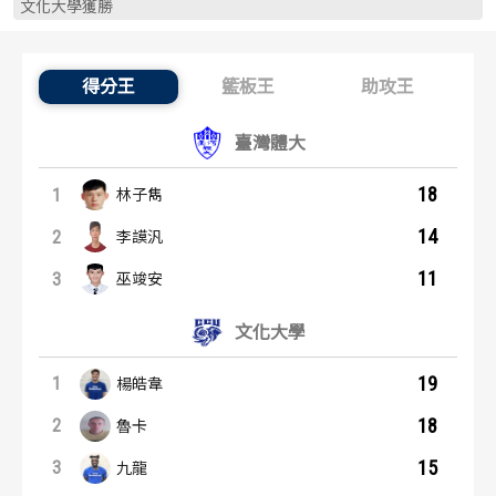
文化大學獲勝
歷屆冠軍
歷屆冠軍
歷屆個人獎得主
歷屆個人獎得主
得分王
籃板王
助攻王
得分王：內容起點
歷史數據排行
歷史數據排行
臺灣體大
18
1
林子雋
14
2
李謨汎
11
3
巫竣安
文化大學
19
1
楊皓韋
18
2
魯卡
15
3
九龍
籃板王：內容起點
助攻王：內容起點