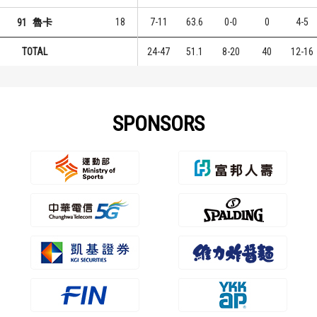
18
7-11
63.6
0-0
0
4-5
91
魯卡
TOTAL
24-47
51.1
8-20
40
12-16
SPONSORS