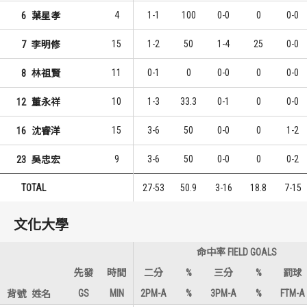
4
1-1
100
0-0
0
0-0
6
葉星孝
15
1-2
50
1-4
25
0-0
7
李明修
11
0-1
0
0-0
0
0-0
8
林祖賢
10
1-3
33.3
0-1
0
0-0
12
董永祥
15
3-6
50
0-0
0
1-2
16
沈睿洋
9
3-6
50
0-0
0
0-2
23
吳忠宏
TOTAL
27-53
50.9
3-16
18.8
7-15
文化大學
命中率 FIELD GOALS
先發
時間
二分
%
三分
%
罰球
GS
MIN
2PM-A
%
3PM-A
%
FTM-A
背號
姓名