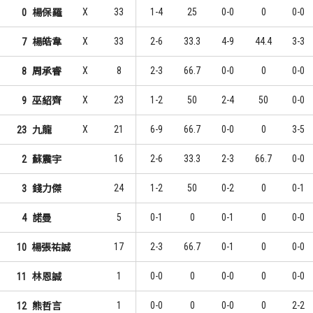
X
33
1-4
25
0-0
0
0-0
0
楊保羅
X
33
2-6
33.3
4-9
44.4
3-3
7
楊皓韋
X
8
2-3
66.7
0-0
0
0-0
8
周承睿
X
23
1-2
50
2-4
50
0-0
9
巫紹齊
X
21
6-9
66.7
0-0
0
3-5
23
九龍
16
2-6
33.3
2-3
66.7
0-0
2
蘇震宇
24
1-2
50
0-2
0
0-1
3
錢力傑
5
0-1
0
0-1
0
0-0
4
諾曼
17
2-3
66.7
0-1
0
0-0
10
楊張祐誠
1
0-0
0
0-0
0
0-0
11
林恩誠
1
0-0
0
0-0
0
2-2
12
熊哲言