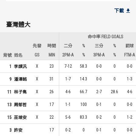
臺灣體大
臺灣體大
下載
7
6
1
1
李謨汎
潘澤銘
臺灣體大
5
4
2
2
林子雋
林子雋
命中率 FIELD GOALS
4
2
3
3
沈睿洋
巫竣安
先發
時間
二分
%
三分
%
罰球
GS
MIN
2PM-A
%
3PM-A
%
FTM-A
背號
姓名
文化大學
文化大學
X
23
7-12
58.3
0-0
0
0-0
1
李謨汎
11
4
1
1
九龍
楊皓韋
X
31
1-7
14.3
0-0
0
1-3
9
潘澤銘
7
4
2
1
魯卡
錢力傑
X
26
4-6
66.7
2-7
28.6
4-6
11
林子雋
5
2
3
3
楊皓韋
楊保羅
X
17
1-1
100
0-1
0
0-0
13
周郁哲
X
22
5-6
83.3
0-2
0
1-2
15
巫竣安
17
0-2
0
0-1
0
0-0
3
許安