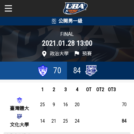
學年度
學年度
關於富邦人壽UBA
FINAL
2021.01.28 13:00
賽事資訊
賽事資訊
公開男一級
政治大學
預賽
公開女一級
賽程表
賽程表
70
84
二級與一般組
戰績排行
戰績排行
新聞
1
2
3
4
OT
OT2
OT3
球隊資訊
球隊資訊
25
9
16
20
70
選手資訊
選手資訊
臺灣體大
14
21
25
24
84
數據統計
數據統計
文化大學