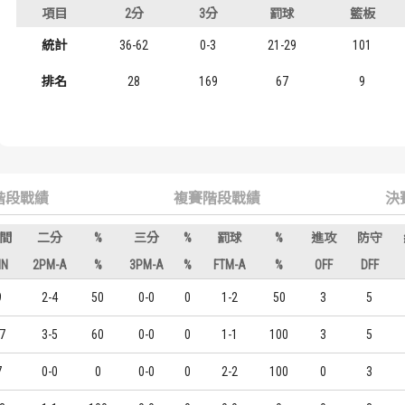
年級
項目
2分
3分
罰球
籃板
歷屆冠軍
歷屆冠軍
大三
統計
36-62
0-3
21-29
101
歷屆個人獎得主
歷屆個人獎得主
大二
排名
28
169
67
9
歷史數據排行
歷史數據排行
大一
階段戰績
複賽階段戰績
決
間
二分
%
三分
%
罰球
%
進攻
防守
IN
2PM-A
%
3PM-A
%
FTM-A
%
OFF
DFF
9
2-4
50
0-0
0
1-2
50
3
5
7
3-5
60
0-0
0
1-1
100
3
5
7
0-0
0
0-0
0
2-2
100
0
3