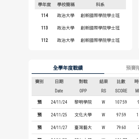
學年度
學校簡稱
科系
背號
114
政治大學
創新國際學院學士班
#34
113
政治大學
創新國際學院學士班
#34
112
政治大學
創新國際學院學士班
#34
全學年度戰績
預賽
賽別
日期
對戰
結果
比數
時
Date
OPP
RS
SCORE
M
預
24/11/24
黎明學院
W
107:59
預
24/11/25
文化大學
W
97:59
1
預
24/11/27
臺灣藝大
W
79:60