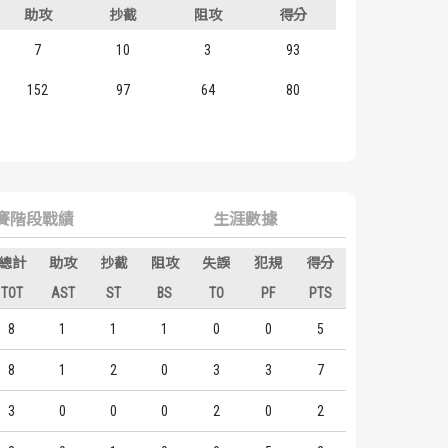
助攻
抄截
阻攻
得分
7
10
3
93
152
97
64
80
賽階段戰績
生涯數據
總計
助攻
抄截
阻攻
失誤
犯規
得分
TOT
AST
ST
BS
TO
PF
PTS
8
1
1
1
0
0
5
8
1
2
0
3
3
7
3
0
0
0
2
0
2