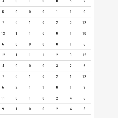
3
0
1
0
0
5
2
5
0
0
0
1
1
0
7
0
1
0
2
0
12
12
1
1
0
0
1
10
6
0
0
0
0
1
6
12
1
1
1
2
3
12
4
0
0
0
3
2
6
7
0
1
0
2
1
12
6
2
1
1
0
1
8
11
0
1
0
2
4
6
9
1
0
0
2
4
5