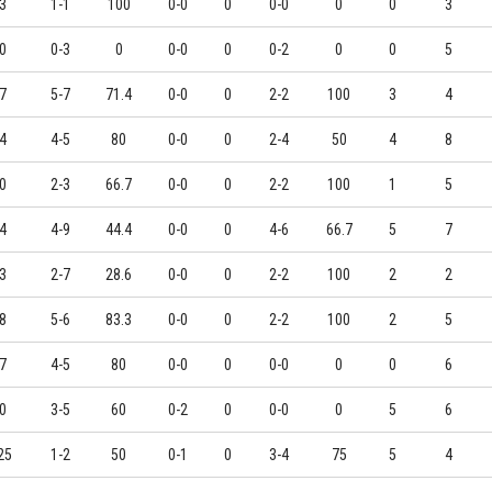
3
1-1
100
0-0
0
0-0
0
0
3
0
0-3
0
0-0
0
0-2
0
0
5
7
5-7
71.4
0-0
0
2-2
100
3
4
4
4-5
80
0-0
0
2-4
50
4
8
0
2-3
66.7
0-0
0
2-2
100
1
5
4
4-9
44.4
0-0
0
4-6
66.7
5
7
3
2-7
28.6
0-0
0
2-2
100
2
2
8
5-6
83.3
0-0
0
2-2
100
2
5
7
4-5
80
0-0
0
0-0
0
0
6
0
3-5
60
0-2
0
0-0
0
5
6
25
1-2
50
0-1
0
3-4
75
5
4