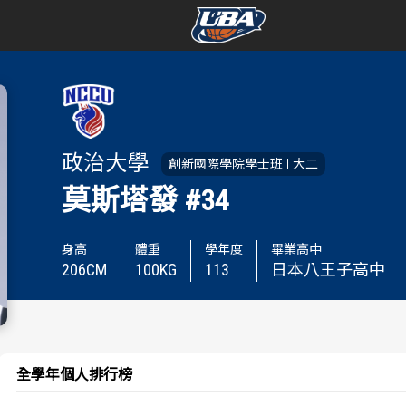
學年度
學年度
賽事資訊
賽事資訊
政治大學
創新國際學院學士班
大二
賽程表
賽程表
莫斯塔發
#34
戰績排行
戰績排行
身高
體重
學年度
畢業高中
206
CM
100
KG
113
日本八王子高中
球隊資訊
球隊資訊
選手資訊
選手資訊
數據統計
數據統計
全學年個人排行榜