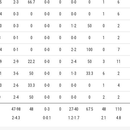
5
2-3
66.7
0-0
0
0-0
0
1
6
4
0-3
0
0-0
0
0-0
0
1
6
0
0-3
0
0-0
0
1-2
50
0
2
3
0-1
0
0-0
0
0-0
0
1
2
4
0-1
0
0-0
0
2-2
100
0
7
9
2-9
22.2
0-0
0
2-4
50
3
11
1
3-6
50
0-0
0
1-3
33.3
6
2
0
2-6
33.3
0-0
0
0-0
0
1
4
9
2-4
50
0-0
0
0-0
0
2
2
47-98
48
0-3
0
27-40
67.5
48
110
2-4.3
0-0.1
1.2-1.7
2.1
4.8