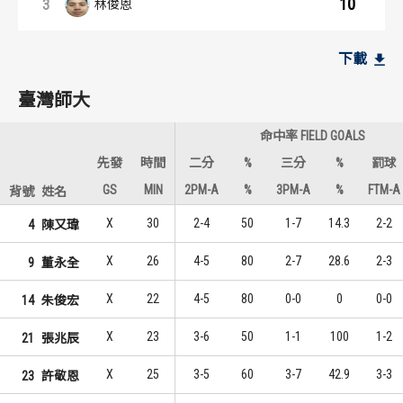
10
3
林俊恩
籃板王：內容起點
助攻王：內容起點
臺灣師大
臺灣師大
下載
11
7
1
1
陳又瑋
陳又瑋
臺灣師大
7
2
2
2
朱俊宏
張兆辰
命中率 FIELD GOALS
7
1
2
3
張兆辰
林仕軒
先發
時間
二分
%
三分
%
罰球
GS
MIN
2PM-A
%
3PM-A
%
FTM-A
背號
姓名
北市大學
北市大學
X
30
2-4
50
1-7
14.3
2-2
4
陳又瑋
7
2
1
1
梁予綸
鄭宇峻
X
26
4-5
80
2-7
28.6
2-3
9
董永全
3
2
2
1
連威勝
王洪豪
X
22
4-5
80
0-0
0
0-0
14
朱俊宏
3
2
2
1
林東盈
梁予綸
X
23
3-6
50
1-1
100
1-2
21
張兆辰
X
25
3-5
60
3-7
42.9
3-3
23
許敬恩