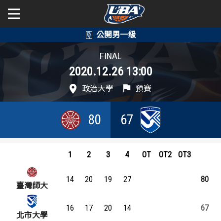
學年度
學年度
關於富邦人壽UBA
FINAL
2020.12.26 13:00
賽事資訊
賽事資訊
公開男一級
政治大學
預賽
公開女一級
賽程表
賽程表
80
67
二級與一般組
戰績排行
戰績排行
新聞
球隊資訊
球隊資訊
1
2
3
4
OT
OT2
OT3
選手資訊
選手資訊
14
20
19
27
80
臺灣師大
數據統計
數據統計
16
17
20
14
67
北市大學