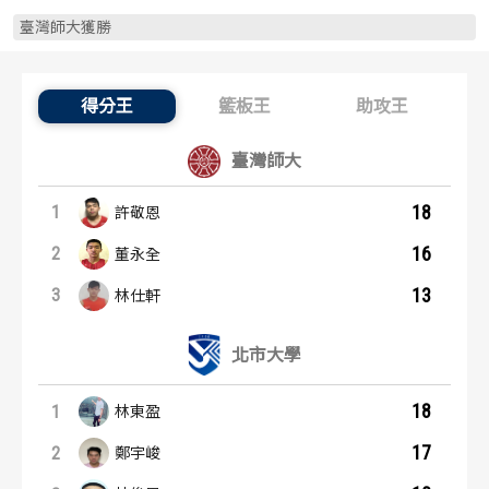
歷屆冠軍
歷屆冠軍
臺灣師大獲勝
歷屆個人獎得主
歷屆個人獎得主
得分王
籃板王
助攻王
得分王：內容起點
歷史數據排行
歷史數據排行
臺灣師大
18
1
許敬恩
16
2
董永全
13
3
林仕軒
北市大學
18
1
林東盈
17
2
鄭宇峻