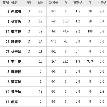
GS
MIN
2PM-A
%
3PM-A
%
FTM-A
背號
姓名
X
29
0-3
0
1-5
20
2-2
6
連威勝
X
29
6-9
66.7
1-2
50
3-4
9
林東盈
X
32
4-9
44.4
2-2
100
3-3
14
鄭宇峻
X
24
4-10
40
0-0
0
0-0
27
陳鈺安
X
21
0-2
0
0-1
0
0-0
77
林奇翰
20
2-7
28.6
1-3
33.3
0-0
3
王洪豪
0
0-0
0
0-0
0
0-0
5
洪輊軒
6
0-1
0
0-0
0
0-0
8
蔡嘉駿
18
0-5
0
0-0
0
2-2
10
梁予綸
0
0-0
0
0-0
0
0-0
11
趙亮