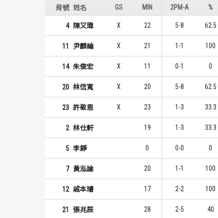
GS
MIN
2PM-A
%
背號
姓名
X
22
5-8
62.5
4
陳又瑋
X
21
1-1
100
11
尹麒綸
X
11
0-1
0
14
朱俊宏
X
20
5-8
62.5
20
林信寬
X
23
1-3
33.3
23
許敬恩
19
1-3
33.3
2
林仕軒
0
0-0
0
5
李錚
20
1-1
100
7
黃泓諭
17
2-2
100
12
戚本璿
28
2-5
40
21
張兆辰