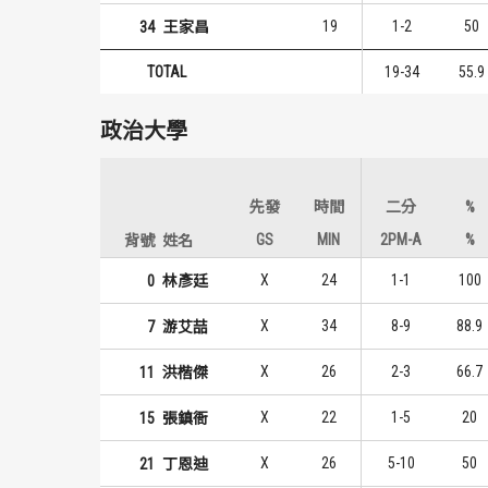
19
1-2
50
34
王家昌
TOTAL
19-34
55.9
政治大學
先發
時間
二分
%
GS
MIN
2PM-A
%
背號
姓名
X
24
1-1
100
0
林彥廷
X
34
8-9
88.9
7
游艾喆
X
26
2-3
66.7
11
洪楷傑
X
22
1-5
20
15
張鎮衙
X
26
5-10
50
21
丁恩迪