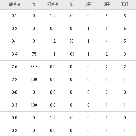
3PM-A
%
FTM-A
%
OFF
DFF
TOT
0-1
0
1-2
50
0
3
3
0-2
0
0-0
0
1
5
6
0-1
0
1-2
50
1
4
5
3-4
75
1-1
100
1
2
3
2-6
33.3
0-0
0
0
2
2
2-2
100
0-0
0
0
1
1
0-0
0
0-0
0
0
0
0
3-3
100
0-0
0
0
1
1
0-0
0
1-2
50
0
0
0
0-2
0
0-0
0
0
1
1