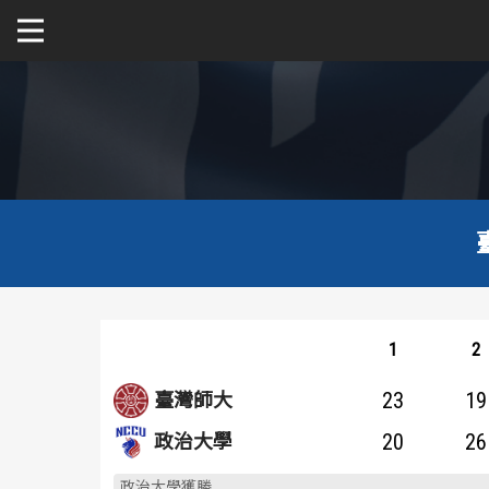
關於富邦人壽UBA
公開男一級
公開女一級
二級與一般組
新聞
1
2
23
19
臺灣師大
20
26
政治大學
政治大學獲勝