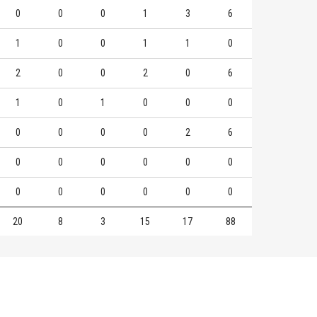
0
0
0
1
3
6
1
0
0
1
1
0
2
0
0
2
0
6
1
0
1
0
0
0
0
0
0
0
2
6
0
0
0
0
0
0
0
0
0
0
0
0
20
8
3
15
17
88