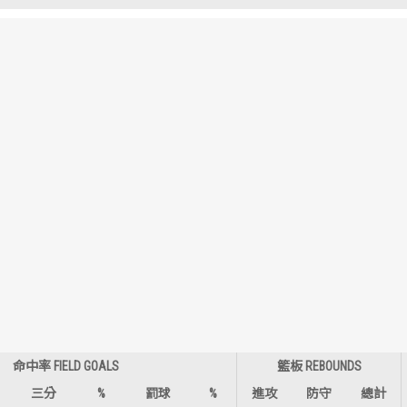
歷屆冠軍
歷屆冠軍
歷屆個人獎得主
歷屆個人獎得主
歷史數據排行
歷史數據排行
命中率 FIELD GOALS
籃板 REBOUNDS
三分
%
罰球
%
進攻
防守
總計