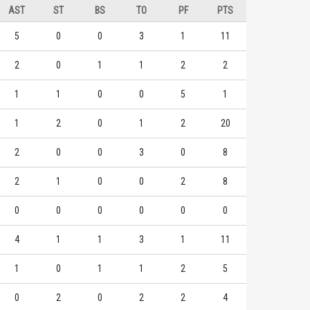
AST
ST
BS
TO
PF
PTS
政治大學
政治大學
5
0
0
3
1
11
12
7
1
1
丁恩迪
游艾喆
2
0
1
1
2
2
6
5
2
2
洪楷傑
林彥廷
1
1
0
0
5
1
6
2
2
3
涂亦含
丁恩迪
1
2
0
1
2
20
2
0
0
3
0
8
2
1
0
0
2
8
0
0
0
0
0
0
4
1
1
3
1
11
1
0
1
1
2
5
0
2
0
2
2
4