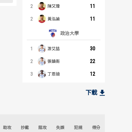
11
2
陳又瑋
11
2
黃泓諭
政治大學
30
1
游艾喆
22
2
張鎮衙
12
3
丁恩迪
籃板王：內容起點
助攻王：內容起點
臺灣師大
臺灣師大
下載
6
5
1
1
尹麒綸
陳又瑋
5
4
2
2
朱俊宏
黃泓諭
助攻
抄截
阻攻
失誤
犯規
得分
3
2
3
3
陳又瑋
尹麒綸