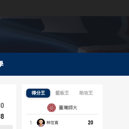
學
得分王
籃板王
助攻王
得分王：內容起點
80
臺灣師大
88
20
1
林信寬