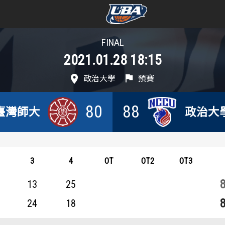
FINAL
學年度
學年度
2021.01.28 18:15
賽事資訊
賽事資訊
政治大學
預賽
賽程表
賽程表
80
88
臺灣師大
政治大
戰績排行
戰績排行
球隊資訊
球隊資訊
3
4
OT
OT2
OT3
選手資訊
選手資訊
13
25
24
18
數據統計
數據統計