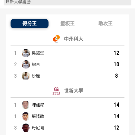
世新大學獲勝
歷屆冠軍
歷屆冠軍
歷屆個人獎得主
歷屆個人獎得主
得分王
籃板王
助攻王
得分王：內容起點
歷史數據排行
歷史數據排行
中州科大
12
1
吳鈺堂
10
2
繆合
8
3
沙鹿
世新大學
14
1
陳建銘
14
1
張隆政
12
3
丹尼爾
籃板王：內容起點
助攻王：內容起點