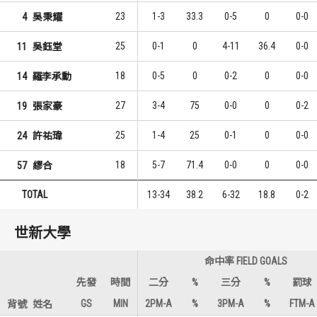
23
1-3
33.3
0-5
0
0-0
4
吳秉耀
25
0-1
0
4-11
36.4
0-0
11
吳鈺堂
18
0-5
0
0-2
0
0-0
14
羅李承勳
27
3-4
75
0-0
0
0-2
19
張家豪
25
1-4
25
0-1
0
0-0
24
許祐瑋
18
5-7
71.4
0-0
0
0-0
57
繆合
TOTAL
13-34
38.2
6-32
18.8
0-2
世新大學
命中率 FIELD GOALS
先發
時間
二分
%
三分
%
罰球
GS
MIN
2PM-A
%
3PM-A
%
FTM-A
背號
姓名