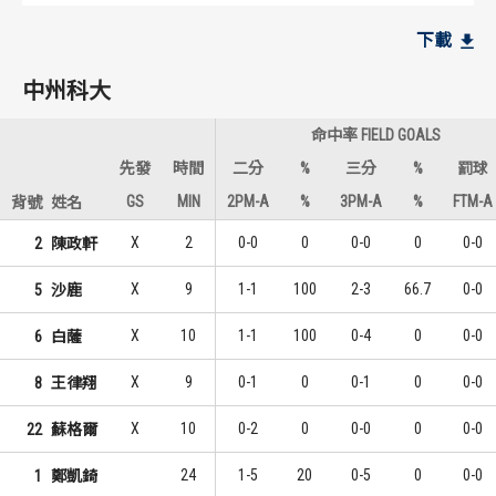
中州科大
中州科大
下載
7
3
1
1
許祐瑋
吳秉耀
中州科大
5
2
2
2
鄭凱錡
白薩
命中率 FIELD GOALS
4
2
3
2
吳秉耀
吳鈺堂
先發
時間
二分
%
三分
%
罰球
GS
MIN
2PM-A
%
3PM-A
%
FTM-A
背號
姓名
世新大學
世新大學
X
2
0-0
0
0-0
0
0-0
2
陳政軒
17
3
1
1
丹尼爾
陳建銘
X
9
1-1
100
2-3
66.7
0-0
5
沙鹿
11
3
2
1
沙巴斯丁
吳政祐
X
10
1-1
100
0-4
0
0-0
6
白薩
9
2
3
3
吳沛嘉
簡賀宇
X
9
0-1
0
0-1
0
0-0
8
王律翔
X
10
0-2
0
0-0
0
0-0
22
蘇格爾
24
1-5
20
0-5
0
0-0
1
鄭凱錡