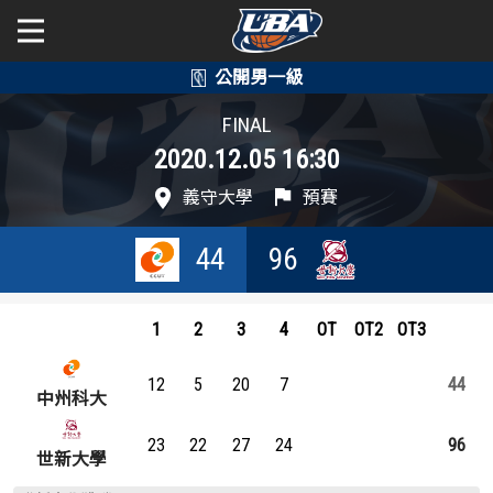
學年度
學年度
關於富邦人壽UBA
FINAL
2020.12.05 16:30
賽事資訊
賽事資訊
公開男一級
義守大學
預賽
公開女一級
賽程表
賽程表
44
96
二級與一般組
戰績排行
戰績排行
新聞
1
2
3
4
OT
OT2
OT3
球隊資訊
球隊資訊
12
5
20
7
44
選手資訊
選手資訊
中州科大
23
22
27
24
96
數據統計
數據統計
世新大學