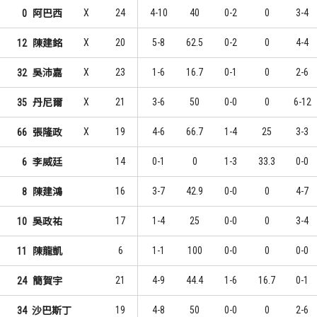
X
24
4-10
40
0-2
0
3-4
0
阿巴西
X
20
5-8
62.5
0-2
0
4-4
12
陳建銘
X
23
1-6
16.7
0-1
0
2-6
32
吳沛嘉
X
21
3-6
50
0-0
0
6-12
35
丹尼爾
X
19
4-6
66.7
1-4
25
3-3
66
張隆政
14
0-1
0
1-3
33.3
0-0
6
李威廷
16
3-7
42.9
0-0
0
4-7
8
陳建鴻
17
1-4
25
0-0
0
3-4
10
吳政祐
6
1-1
100
0-0
0
0-0
11
陳龍凱
21
4-9
44.4
1-6
16.7
0-1
24
簡賀宇
19
4-8
50
0-0
0
2-6
34
沙巴斯丁