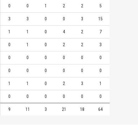
0
0
1
2
2
5
3
3
0
0
3
15
1
1
0
4
2
7
0
1
0
2
2
3
0
0
0
0
0
0
0
0
0
0
0
0
1
1
0
2
3
1
0
0
0
0
0
0
9
11
3
21
18
64