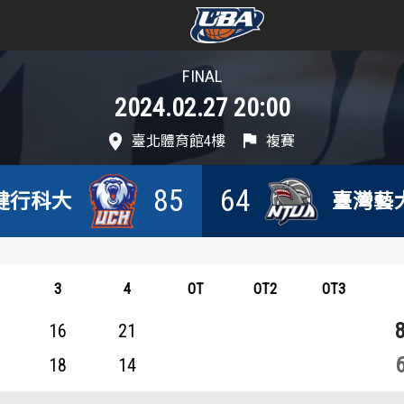
FINAL
學年度
學年度
2024.02.27 20:00
賽事資訊
賽事資訊
臺北體育館4樓
複賽
賽程表
賽程表
85
64
健行科大
臺灣藝
戰績排行
戰績排行
球隊資訊
球隊資訊
3
4
OT
OT2
OT3
選手資訊
選手資訊
16
21
18
14
數據統計
數據統計