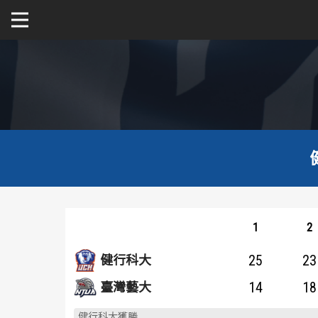
關於富邦人壽UBA
公開男一級
公開女一級
二級與一般組
新聞
1
2
25
23
健行科大
14
18
臺灣藝大
健行科大獲勝