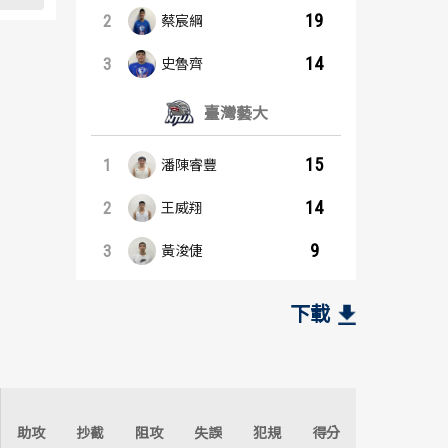
19
2
蔡宸綱
14
3
史魯齊
臺灣藝大
15
1
潘陳睿豐
14
2
王威翔
9
3
黃浚倢
籃板王：內容起點
助攻王：內容起點
健行科大
健行科大
下載
9
7
1
1
史密斯
蔡宸綱
8
4
2
2
蔡宸綱
徐宏瑋
助攻
抄截
阻攻
失誤
犯規
得分
7
4
3
2
劉丞勳
劉丞勳