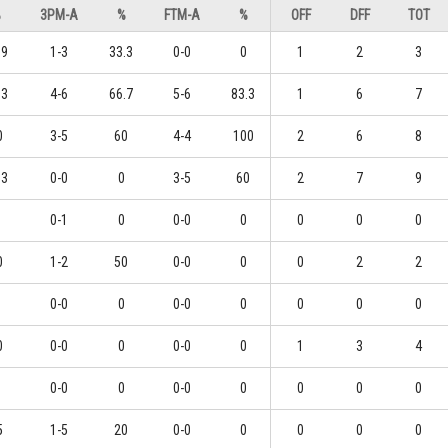
%
3PM-A
%
FTM-A
%
OFF
DFF
TOT
.9
1-3
33.3
0-0
0
1
2
3
.3
4-6
66.7
5-6
83.3
1
6
7
0
3-5
60
4-4
100
2
6
8
.3
0-0
0
3-5
60
2
7
9
0-1
0
0-0
0
0
0
0
0
1-2
50
0-0
0
0
2
2
0-0
0
0-0
0
0
0
0
0
0-0
0
0-0
0
1
3
4
0-0
0
0-0
0
0
0
0
5
1-5
20
0-0
0
0
0
0