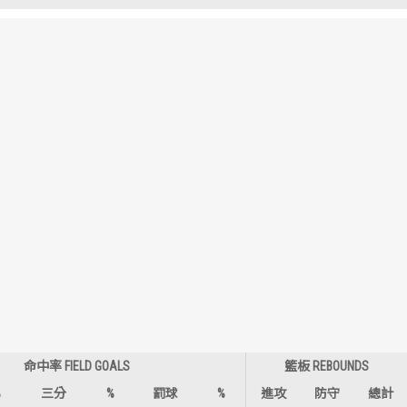
歷屆冠軍
歷屆冠軍
歷屆個人獎得主
歷屆個人獎得主
歷史數據排行
歷史數據排行
命中率 FIELD GOALS
籃板 REBOUNDS
%
三分
%
罰球
%
進攻
防守
總計