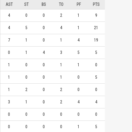
AST
ST
BS
TO
PF
PTS
臺灣藝大
臺灣藝大
4
0
0
2
1
9
6
3
1
1
潘陳睿豐
余維豪
4
5
0
4
1
21
5
3
2
1
范智堯
潘陳睿豐
7
1
0
1
4
19
5
1
2
3
梁瀚
王威翔
0
1
4
3
5
5
1
0
0
1
1
0
1
0
0
1
0
5
1
2
0
2
0
0
3
1
0
2
4
4
0
0
0
0
0
0
0
0
0
0
1
5