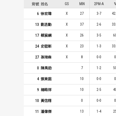
GS
MIN
2PM-A
背號
姓名
X
27
3-7
42
6
徐宏瑋
X
37
2-6
33
13
劉丞勳
X
26
3-5
6
17
蔡宸綱
X
23
1-3
33
24
史密斯
X
8
0-0
0
27
孫琦森
7
1-2
5
0
陳禹劭
10
0-0
0
4
張東庭
10
2-5
4
9
楊皓祥
0
0-0
0
10
黃信翔
13
1-4
2
11
潘偉傑