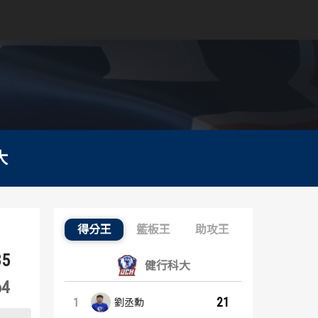
大
得分王
籃板王
助攻王
得分王：內容起點
85
健行科大
64
21
1
劉丞勳