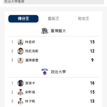
政治大學獲勝
歷屆冠軍
歷屆冠軍
歷屆個人獎得主
歷屆個人獎得主
得分王
籃板王
助攻王
得分王：內容起點
歷史數據排行
歷史數據排行
臺灣藝大
15
1
林恩祈
12
2
飛尼克斯
9
3
潘陳睿豐
政治大學
16
1
波波卡
15
2
宋昕澔
13
3
林子皓
籃板王：內容起點
助攻王：內容起點