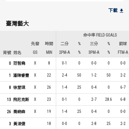
臺灣藝大
臺灣藝大
下載
6
4
1
1
李御
林恩祈
臺灣藝大
5
3
2
2
喬納森
喬納森
命中率 FIELD GOALS
4
1
3
3
徐堂琪
潘陳睿豐
先發
時間
二分
%
三分
%
罰球
GS
MIN
2PM-A
%
3PM-A
%
FTM-A
背號
姓名
政治大學
政治大學
X
8
0-1
0
0-0
0
0-0
0
范智堯
15
8
1
1
波波卡
宋昕澔
X
22
2-4
50
1-2
50
2-2
1
潘陳睿豐
5
3
2
2
宋昕澔
林子皓
X
26
1-4
25
0-4
0
6-7
8
徐堂琪
5
3
2
2
盛岦
徐得祈
X
23
0-1
0
2-7
28.6
6-8
13
飛尼克斯
X
19
1-4
25
0-4
0
0-0
26
喬納森
18
0-0
0
2-8
25
2-2
3
黃浚倢