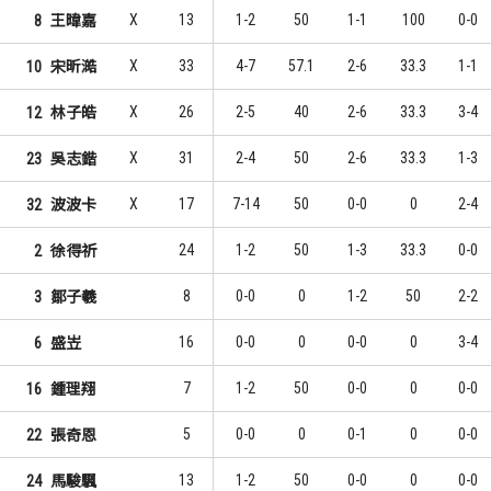
X
13
1-2
50
1-1
100
0-0
8
王暐嘉
X
33
4-7
57.1
2-6
33.3
1-1
10
宋昕澔
X
26
2-5
40
2-6
33.3
3-4
12
林子皓
X
31
2-4
50
2-6
33.3
1-3
23
吳志鍇
X
17
7-14
50
0-0
0
2-4
32
波波卡
24
1-2
50
1-3
33.3
0-0
2
徐得祈
8
0-0
0
1-2
50
2-2
3
鄒子羲
16
0-0
0
0-0
0
3-4
6
盛岦
7
1-2
50
0-0
0
0-0
16
鍾理翔
5
0-0
0
0-1
0
0-0
22
張奇恩
13
1-2
50
0-0
0
0-0
24
馬駿颿