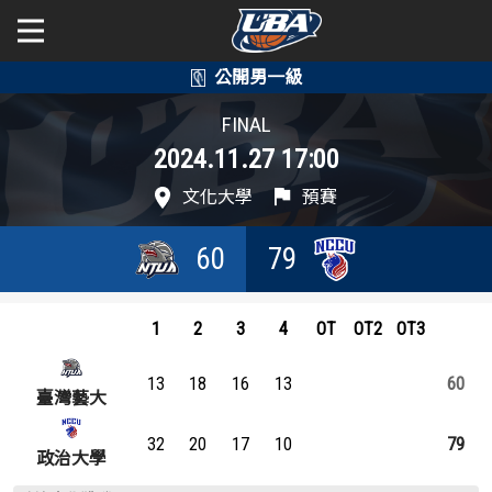
學年度
學年度
關於富邦人壽UBA
FINAL
2024.11.27 17:00
賽事資訊
賽事資訊
公開男一級
文化大學
預賽
公開女一級
賽程表
賽程表
60
79
二級與一般組
戰績排行
戰績排行
新聞
1
2
3
4
OT
OT2
OT3
球隊資訊
球隊資訊
13
18
16
13
60
選手資訊
選手資訊
臺灣藝大
32
20
17
10
79
數據統計
數據統計
政治大學