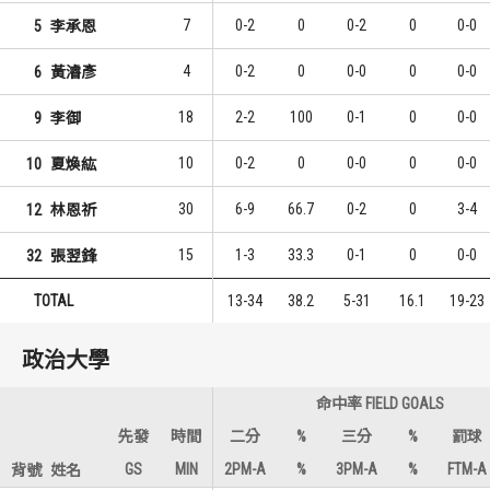
7
0-2
0
0-2
0
0-0
5
李承恩
4
0-2
0
0-0
0
0-0
6
黃濬彥
18
2-2
100
0-1
0
0-0
9
李御
10
0-2
0
0-0
0
0-0
10
夏煥紘
30
6-9
66.7
0-2
0
3-4
12
林恩祈
15
1-3
33.3
0-1
0
0-0
32
張翌鋒
TOTAL
13-34
38.2
5-31
16.1
19-23
政治大學
命中率 FIELD GOALS
先發
時間
二分
%
三分
%
罰球
GS
MIN
2PM-A
%
3PM-A
%
FTM-A
背號
姓名