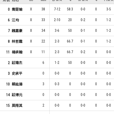
背號
姓名
中原大學
中原大學
X
38
7-12
58.3
0-0
0
3-5
0
喬楚瑜
13
5
1
1
劉光尚
余柏融
X
33
2-10
20
0-2
0
1-2
6
江均
9
2
2
2
曾柏捷
石國駿
X
34
3-6
50
0-1
0
1-2
7
魏嘉豪
6
1
3
3
張正錡
張正錡
X
22
2-3
66.7
0-1
0
1-2
8
林哲霆
X
11
2-3
66.7
0-2
0
0-0
11
楊承翰
6
1-2
50
0-0
0
0-0
2
莊瑋杰
0
0-0
0
0-0
0
0-0
3
史承平
3
0-3
0
0-0
0
0-0
10
蔡紘揚
0
0-0
0
0-0
0
0-0
14
莊博元
2
0-0
0
0-0
0
0-0
15
莫翔其