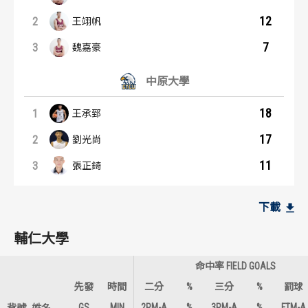
12
2
王翊帆
7
3
魏嘉豪
中原大學
18
1
王承郅
17
2
劉光尚
11
3
張正錡
籃板王：內容起點
助攻王：內容起點
輔仁大學
輔仁大學
下載
12
4
輔仁大學
1
1
喬楚瑜
魏嘉豪
11
3
2
2
江均
王翊帆
命中率 FIELD GOALS
先發
時間
二分
%
三分
%
罰球
3
2
3
3
林哲霆
江均
GS
MIN
2PM-A
%
3PM-A
%
FTM-A