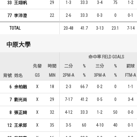
29
1-3
33.3
3-4
75
1-2
33
王翊帆
22
2-6
33.3
0-3
0
0-1
77
李沛澄
TOTAL
20-48
41.7
3-13
23.1
7-14
中原大學
命中率 FIELD GOALS
先發
時間
二分
%
三分
%
罰球
GS
MIN
2PM-A
%
3PM-A
%
FTM-A
背號
姓名
X
18
2-3
66.7
0-2
0
1-1
6
余柏融
X
29
7-17
41.2
0-5
0
3-4
7
劉光尚
X
32
4-12
33.3
1-2
50
0-0
8
張正錡
X
35
3-5
60
4-10
40
0-1
12
王承郅