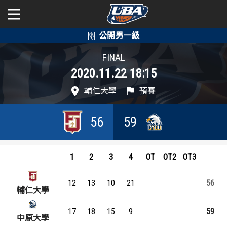
學年度
學年度
關於富邦人壽UBA
FINAL
2020.11.22 18:15
賽事資訊
賽事資訊
公開男一級
輔仁大學
預賽
公開女一級
賽程表
賽程表
56
59
二級與一般組
戰績排行
戰績排行
新聞
球隊資訊
球隊資訊
1
2
3
4
OT
OT2
OT3
選手資訊
選手資訊
12
13
10
21
56
輔仁大學
數據統計
數據統計
17
18
15
9
59
中原大學