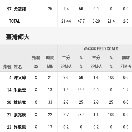
25
2-4
50
0-0
0
0-0
97
尤楚翔
TOTAL
21-44
47.7
6-28
21.4
2-5
臺灣師大
命中率 FIELD GOALS
先發
時間
二分
%
三分
%
罰球
GS
MIN
2PM-A
%
3PM-A
%
FTM-A
背號
姓名
X
21
3-6
50
1-1
100
0-0
4
陳又瑋
X
13
1-3
33.3
0-0
0
1-2
14
朱俊宏
X
33
2-8
25
2-8
25
0-0
20
林信寬
X
22
2-7
28.6
1-1
100
0-0
21
張兆辰
X
17
0-2
0
0-2
0
0-0
23
許敬恩