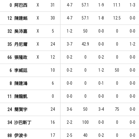
X
31
4-7
57.1
1-9
11.1
1-3
0
阿巴西
10
5
1
1
黃建智
林仕軒
X
30
4-7
57.1
1-8
12.5
0-0
12
陳建銘
6
4
2
2
陳又瑋
陳又瑋
X
5
1-2
50
0-0
0
0-0
32
吳沛嘉
5
4
3
2
張兆辰
王家昌
X
24
3-7
42.9
0-0
0
1-2
35
丹尼爾
X
12
0-2
0
0-2
0
0-0
66
張隆政
10
0-2
0
1-2
50
0-0
6
李威廷
6
0-0
0
0-1
0
0-0
8
陳建鴻
0
0-0
0
0-0
0
0-0
11
陳龍凱
24
3-6
50
3-4
75
0-0
24
簡賀宇
16
2-2
100
0-0
0
0-0
34
沙巴斯丁
17
2-5
40
0-2
0
0-0
88
伊波卡