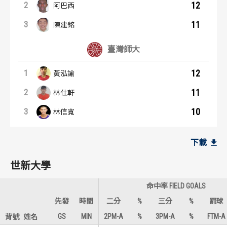
12
2
阿巴西
11
3
陳建銘
臺灣師大
12
1
黃泓諭
11
2
林仕軒
10
3
林信寬
籃板王：內容起點
助攻王：內容起點
世新大學
世新大學
下載
17
5
1
1
阿巴西
陳建銘
世新大學
9
2
2
2
丹尼爾
阿巴西
命中率 FIELD GOALS
5
1
3
3
伊波卡
李威廷
先發
時間
二分
%
三分
%
罰球
GS
MIN
2PM-A
%
3PM-A
%
FTM-A
背號
姓名
臺灣師大
臺灣師大