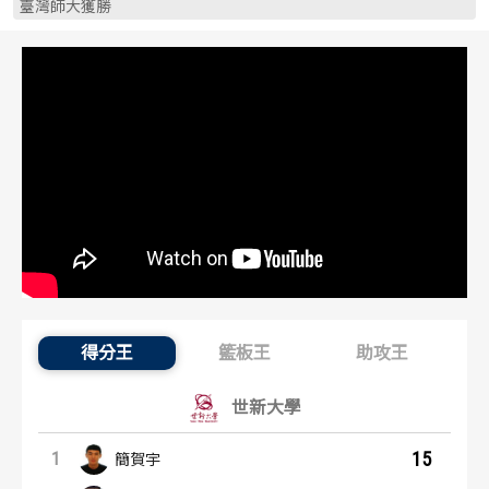
臺灣師大獲勝
歷屆冠軍
歷屆冠軍
歷屆個人獎得主
歷屆個人獎得主
歷史數據排行
歷史數據排行
得分王
籃板王
助攻王
得分王：內容起點
世新大學
15
1
簡賀宇