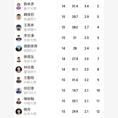
劉承彥
歷屆冠軍
歷屆冠軍
14
31.4
3.4
2
義守大學
魏莨哲
15
29.7
2.9
3
歷屆個人獎得主
歷屆個人獎得主
高雄師大
王禹承
13
28.2
2.7
4
臺灣體大
歷史數據排行
歷史數據排行
李宗漢
15
21
2.5
5
世新大學
曾劉家齊
14
28
2.4
6
德霖科大
張俊生
14
27.4
2.3
7
世新大學
林信寬
14
31.1
2.3
8
臺灣師大
王聖翔
15
31.6
2.2
9
中興大學
徐宏瑋
15
19.7
2.1
10
健行科大
陳新翰
15
25.1
2.1
11
中興大學
趙亮
15
29.9
2.1
12
北市大學