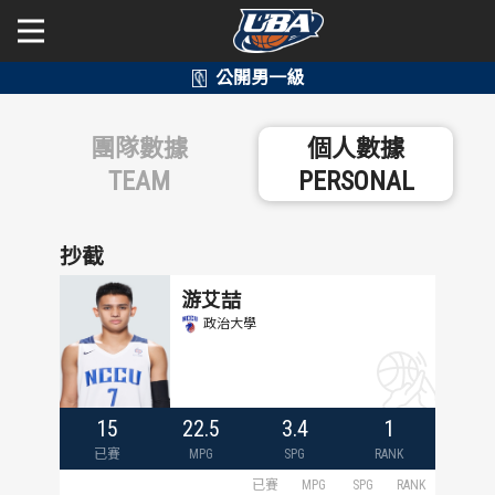
學年度
學年度
關於富邦人壽UBA
團隊數據
個人數據
賽事資訊
賽事資訊
公開男一級
TEAM
PERSONAL
公開女一級
賽程表
賽程表
抄截
二級與一般組
戰績排行
戰績排行
游艾喆
政治大學
新聞
球隊資訊
球隊資訊
選手資訊
選手資訊
15
22.5
3.4
1
數據統計
數據統計
已賽
MPG
SPG
RANK
已賽
MPG
SPG
RANK