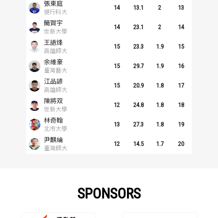
張東庭
14
13.1
2
13
健行科大
簡賀宇
14
23.1
2
14
世新大學
王語烽
15
23.3
1.9
15
高雄師大
余維豪
15
29.7
1.9
16
臺灣藝大
江品諺
15
20.9
1.8
17
高雄師大
陳將双
12
24.8
1.8
18
世新大學
林奇翰
13
27.3
1.8
19
北市大學
尹麒綸
12
14.5
1.7
20
臺灣師大
SPONSORS